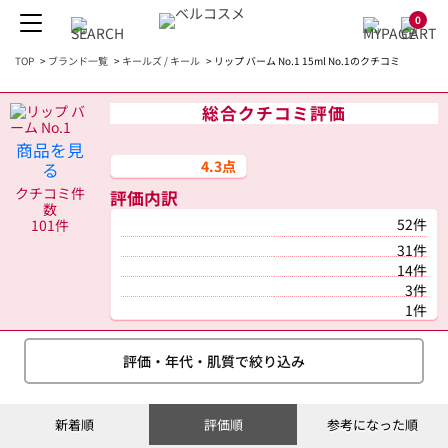
0
TOP
>
ブランド一覧
>
キールズ / キール
>
リップ バーム No.1 15ml No.1のクチコミ
総合クチコミ評価
商品を見
4.3点
る
クチコミ件
評価内訳
数
52件
101件
31件
14件
3件
1件
評価・年代・肌質で絞り込み
新着順
評価順
参考になった順