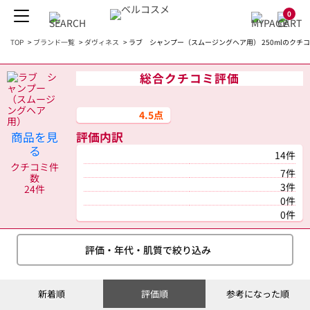
0
TOP
>
ブランド一覧
>
ダヴィネス
>
ラブ シャンプー（スムージングヘア用） 250mlのクチ
総合クチコミ評価
4.5点
商品を見
評価内訳
る
14件
クチコミ件
7件
数
3件
24件
0件
0件
評価・年代・肌質で絞り込み
新着順
評価順
参考になった順