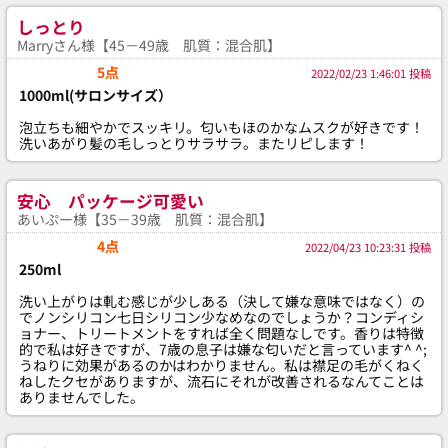
しっとり
Marryさん様【45－49歳 肌質：混合肌】
5点
2022/02/23 1:46:01 投稿
1000ml(サロンサイズ）
泡立ちも細やかでスッキリ。匂いもほのかなムスクが好きです！
洗いあがり髪の毛しっとりサラサラ。またリピします！
安心 パッケージ可愛い
あいぷー様【35－39歳 肌質：混合肌】
4点
2022/04/23 10:23:31 投稿
250ml
洗い上がりは軋む感じが少しある（決して嫌な意味ではなく）の
でノンシリコン七日シリコン少なめなのでしょうか？コンディシ
ョナー、トリートメントをすれば全く問題なしです。香りは特徴
的で私は好きですが、7歳の息子は嫌な匂いだと言っています^ ^;
うねりに効果があるのかはわかりません。私は襟足の毛がくねく
ねしたクセがありますが、流石にそれが改善されるなんてことは
ありませんでした。