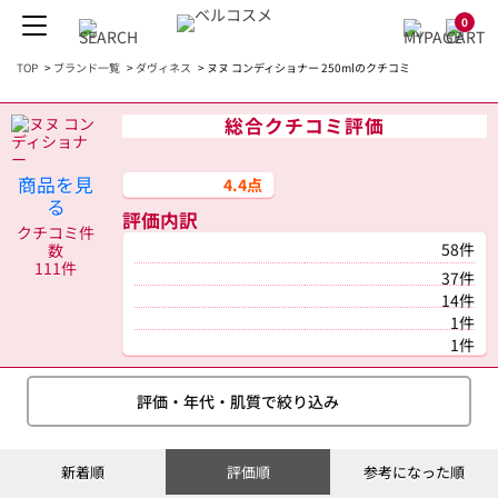
0
TOP
>
ブランド一覧
>
ダヴィネス
>
ヌヌ コンディショナー 250mlのクチコミ
総合クチコミ評価
商品を見
4.4点
る
評価内訳
クチコミ件
58件
数
111件
37件
14件
1件
1件
評価・年代・肌質で絞り込み
新着順
評価順
参考になった順