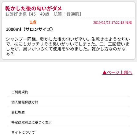
乾かした後の匂いがダメ
お酢好き様【45－49歳 肌質：普通肌】
1点
2019/11/17 17:22:18 投稿
1000ml（サロンサイズ）
シャンプー同様、乾かした後の匂いが辛い。生乾きのような匂い
で、枕にもガッチリその臭いがついてしまった。二、三回使いま
したが、臭いがつらくて使用をやめました。乾かし方なのかな
ぁ？
▲ページ上部へ
ご利用規約
個人情報保護方針
会社概要
特定商取引法に基づく表示
サイトについて