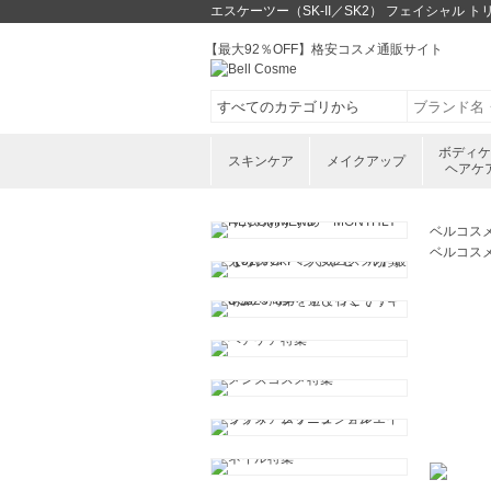
エスケーツー（SK-II／SK2） フェイシャル
【最大92％OFF】格安コスメ通販サイト
ボディ
スキンケア
メイクアップ
ヘアケ
ベルコス
ベルコス