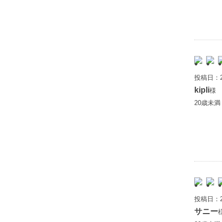
投稿日：2
kipli
様
20歳未
投稿日：2
サニー