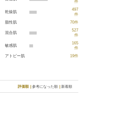
件
497
乾燥肌
件
脂性肌
70件
527
混合肌
件
165
敏感肌
件
アトピー肌
19件
評価順
参考になった順
新着順