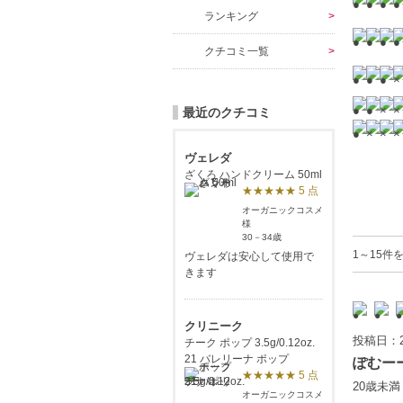
ランキング
クチコミ一覧
最近のクチコミ
ヴェレダ
ざくろ ハンドクリーム 50ml
★★★★★ 5 点
オーガニックコスメ
様
30－34歳
1～15件
ヴェレダは安心して使用で
きます
クリニーク
投稿日：2
チーク ポップ 3.5g/0.12oz.
21 バレリーナ ポップ
ぽむー
★★★★★ 5 点
20歳未
オーガニックコスメ