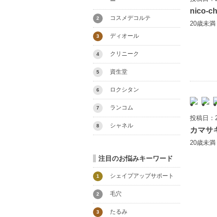
ー
nico-c
コスメデコルテ
2
20歳未
ディオール
3
クリニーク
4
資生堂
5
ロクシタン
6
ランコム
7
投稿日：2
シャネル
8
カマサ
20歳未
注目のお悩みキーワード
シェイプアップサポート
1
毛穴
2
たるみ
3