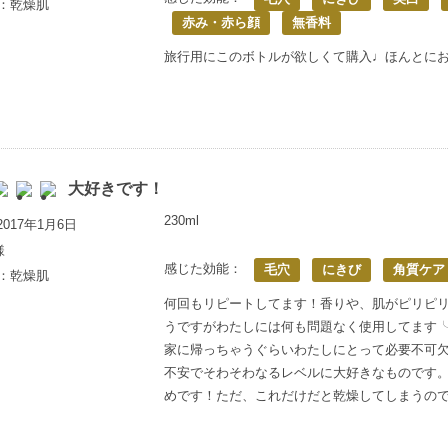
満：乾燥肌
赤み・赤ら顔
無香料
旅行用にこのボトルが欲しくて購入♩ほんとに
大好きです！
230ml
017年1月6日
様
感じた効能：
毛穴
にきび
角質ケア
満：乾燥肌
何回もリピートしてます！香りや、肌がピリピ
うですがわたしには何も問題なく使用してます╰(
家に帰っちゃうぐらいわたしにとって必要不可
不安でそわそわなるレベルに大好きなものです
めです！ただ、これだけだと乾燥してしまうの