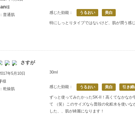
han
様
感じた効能：
うるおい
美白
満：普通肌
特にしっとりタイプではないけど、肌が潤う感
さすが
30ml
017年5月10日
キ
様
感じた効能：
うるおい
美白
引き締
満：乾燥肌
ずっと使ってみたかったSK-II！高くてなかな
て （笑）このサイズなら普段の化粧水を使いな
した、、肌が綺麗になります！