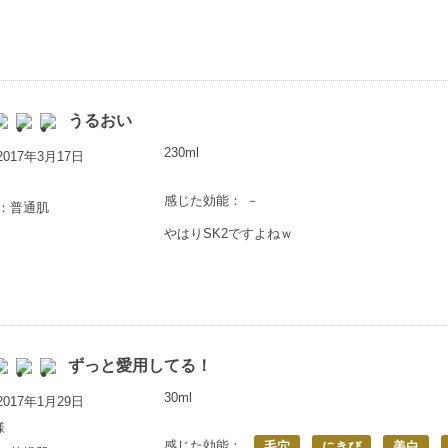
うるおい
230ml
017年3月17日
感じた効能： －
満：普通肌
やはりSK2ですよねｗ
ずっと愛用してる！
30ml
017年1月29日
様
感じた効能：
毛穴
にきび
美白