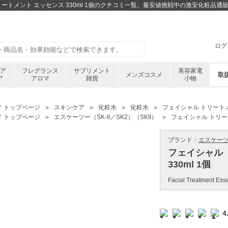
 トリートメント エッセンス 330ml 1個のクチコミ一覧。最安値挑戦中の激安化粧品
ログ
ケア
フレグランス
サプリメント
美容家電
メンズコスメ
取
ア
アロマ
雑貨
小物
メ トップページ
スキンケア
化粧水
化粧水
フェイシャル トリートメン
メ トップページ
エスケーツー（SK-II／SK2）（SKII）
フェイシャル トリート
ブランド：
エスケーツー（
フェイシャル 
330ml 1個
Facial Treatment Ess
4