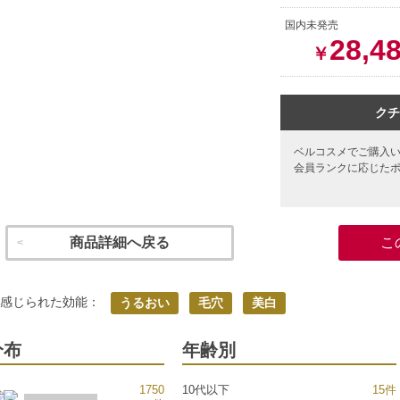
国内未発売
28,4
￥
クチ
ベルコスメでご購入
会員ランクに応じた
商品詳細へ戻る
こ
く感じられた効能：
うるおい
毛穴
美白
分布
年齢別
1750
10代以下
15件