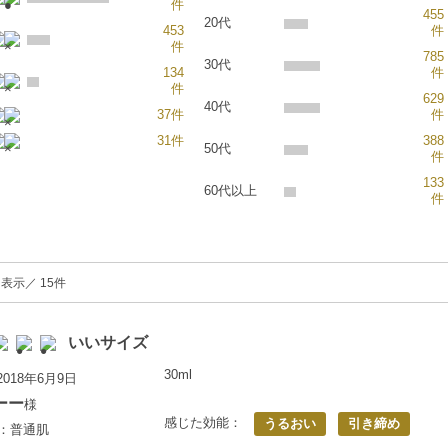
件
455
20代
453
件
件
785
30代
134
件
件
629
40代
37件
件
31件
388
50代
件
133
60代以上
件
を表示／ 15件
いいサイズ
30ml
018年6月9日
ーー
様
感じた効能：
うるおい
引き締め
満：普通肌