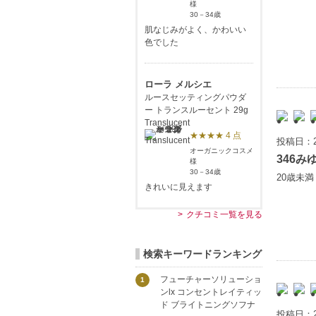
様
30－34歳
肌なじみがよく、かわいい
色でした
ローラ メルシエ
ルースセッティングパウダ
ー トランスルーセント 29g
Translucent
★★★★ 4 点
投稿日：2
オーガニックコスメ
346み
様
30－34歳
20歳未
きれいに見えます
クチコミ一覧を見る
検索キーワードランキング
フューチャーソリューショ
1
ンlx コンセントレイティッ
ド ブライトニングソフナ
投稿日：2