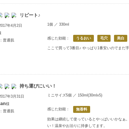
リピート♪
1個 ／ 330ml
017年4月2日
様
感じた効能：
うるおい
毛穴
美白
満：普通肌
ここで買って3番目♪ やっぱり1番安いのでまだ
持ち運びにいい！
ミニサイズ5個 ／ 150ml(30mlx5)
017年3月31日
han
様
感じた効能：
無香料
満：普通肌
効果は継続して使っているとやっぱいいかなぁ
い！温泉やお泊りに持参してます。