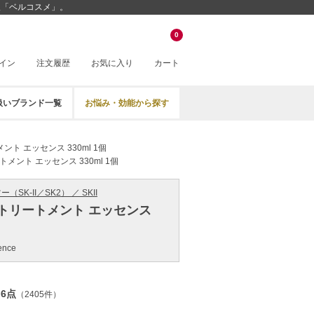
通販「ベルコスメ」。
0
イン
注文履歴
お気に入り
カート
扱いブランド一覧
お悩み・効能から探す
ト エッセンス 330ml 1個
メント エッセンス 330ml 1個
SK-II／SK2） ／ SKII
トリートメント エッセンス
ence
.6点
（2405件）