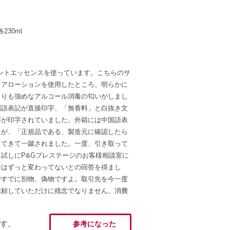
30ml
トメントエッセンスを使っています。こちらのサ
リアローションを使用したところ、明らかに
よりも強めなアルコール消毒の匂いがしまし
国語表記が直接印字、「無香料」と白抜き文
字が印字されていました。外箱には中国語表
たが、「正規品である、製造元に確認したら
ってきて一蹴されました。一度、引き取って
試しにP&Gプレステージのお客様相談室に
分はずっと変わってないとの回答を得まし
ですでに別物、偽物ですよ。取引先を今一度
信頼していただけに残念でなりません。消費
す。
参考になった