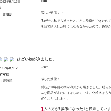
75ml
022年9月13日
様
感じた効能： －
歳：普通肌
肌が強い私でも塗ったところに発疹ができたの
店頭で購入した時にはならなかったので、偽物
ひどい物がきました。
230ml
022年8月12日
ママ
様
感じた効能： －
歳：普通肌
製造が10年前の物が海外から届きました。明ら
んな商品が来たのははじめてです。化粧水はも
買うことにします。
1
人の方が
｢参考になった｣
と投票していま