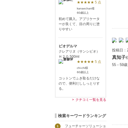
★★★★★ 5 点
kanaechan様
60歳以上
初めて購入。アプリケータ
ーが良くて、目の周りに塗
りやすい
ビオデルマ
投稿日：2
クレアリヌ（サンシビオ）
Ｈ２Ｏ 500ml
真知子
★★★★★ 5 点
55－59
chi-chi様
60歳以上
コットンでふき取るだけな
ので、便利だししっとりす
る。
クチコミ一覧を見る
検索キーワードランキング
フューチャーソリューショ
1