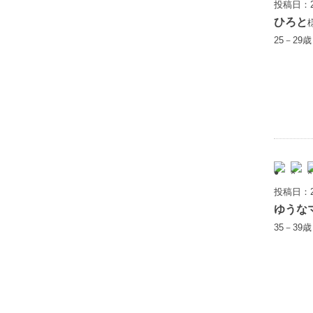
投稿日：2
ひろと
25－29
投稿日：2
ゆうな
35－39