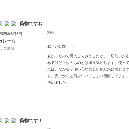
偽物ですね
230ml
025年8月6日
カレー
様
感じた効能： －
歳：普通肌
安かったので購入してみましたが、一切匂いが
あるけど正規のものとは違う気がします。使っ
れば、なかなか使い心地の良い化粧水に感じま
す。安いからと飛びついてしまい後悔してます
決めました。
偽物です！