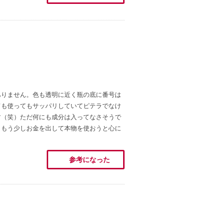
ありません。色も透明に近く瓶の底に番号は
ても使ってもサッパリしていてピテラでなけ
す（笑）ただ何にも成分は入ってなさそうで
。もう少しお金を出して本物を使おうと心に
参考になった