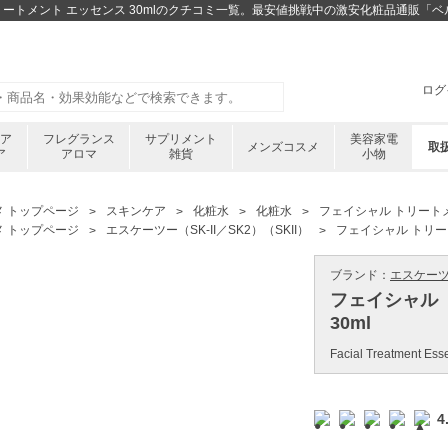
 トリートメント エッセンス 30mlのクチコミ一覧。最安値挑戦中の激安化粧品通販「
ログ
ケア
フレグランス
サプリメント
美容家電
メンズコスメ
取
ア
アロマ
雑貨
小物
メ トップページ
スキンケア
化粧水
化粧水
フェイシャル トリートメ
メ トップページ
エスケーツー（SK-II／SK2）（SKII）
フェイシャル トリート
ブランド：
エスケーツー（
フェイシャル 
30ml
Facial Treatment Ess
4