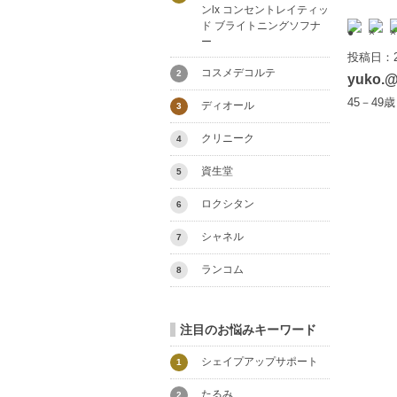
ンlx コンセントレイティッ
ド ブライトニングソフナ
ー
投稿日：2
コスメデコルテ
2
yuko.
45－49
ディオール
3
クリニーク
4
資生堂
5
ロクシタン
6
シャネル
7
ランコム
8
注目のお悩みキーワード
シェイプアップサポート
1
たるみ
2