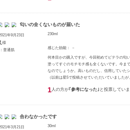
匂いの全くないものが届いた
230ml
021年9月23日
え
様
感じた効能： －
歳：普通肌
何本目かの購入ですが、今回初めてピテラの匂
塗ってすぐのモチモチ感も全くないです。今ま
なのでしょうか。高いものだし、信用していた
（以前は星5で投稿させていただいていましたが
1
人の方が
｢参考になった｣
と投票していま
合わなかったです
30ml
021年3月21日