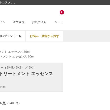
ベルコスメ」。
0
イン
注文履歴
お気に入り
カート
扱いブランド一覧
お悩み・効能から探す
ント エッセンス 30ml
メント エッセンス 30ml
SK-II／SK2） ／ SKII
トリートメント エッセンス
ence
.6点
（2405件）