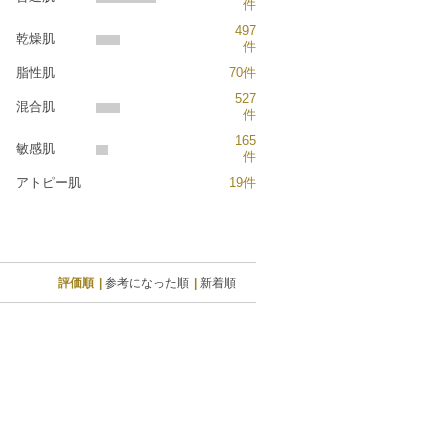
件
497
乾燥肌
件
脂性肌
70件
527
混合肌
件
165
敏感肌
件
アトピー肌
19件
評価順
参考になった順
新着順