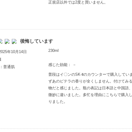
正規店以外では2度と買いません。
後悔しています
230ml
025年10月14日
様
感じた効能： －
歳：普通肌
普段はイ〇ンのSK-Ⅱのカウンターで購入して
ずあのピテラの香りが全くしません。付けてみ
物だと感じました。瓶の表記は日本語と中国語、
微妙に違いました。多忙を理由にこちらで購入
りました。