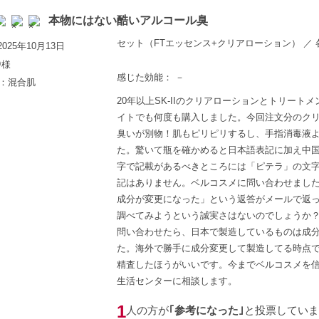
本物にはない酷いアルコール臭
セット（FTエッセンス+クリアローション） ／ 各2
025年10月13日
@
様
感じた効能： －
歳：混合肌
20年以上SK-IIのクリアローションとトリー
イトでも何度も購入しました。今回注文分のク
臭いが別物！肌もピリピリするし、手指消毒液
た。驚いて瓶を確かめると日本語表記に加え中
字で記載があるべきところには「ピテラ」の文
記はありません。ベルコスメに問い合わせまし
成分が変更になった」という返答がメールで返
調べてみようという誠実さはないのでしょうか？
問い合わせたら、日本で製造しているものは成
た。海外で勝手に成分変更して製造してる時点
精査したほうがいいです。今までベルコスメを
生活センターに相談します。
1
人の方が
｢参考になった｣
と投票していま