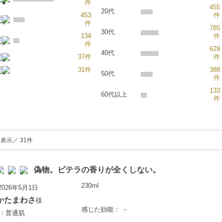
件
455
20代
453
件
件
785
30代
134
件
件
629
40代
37件
件
31件
388
50代
件
133
60代以上
件
を表示／ 31件
偽物。ピテラの香りが全くしない。
230ml
026年5月1日
かたまわさ
様
感じた効能： －
歳：普通肌