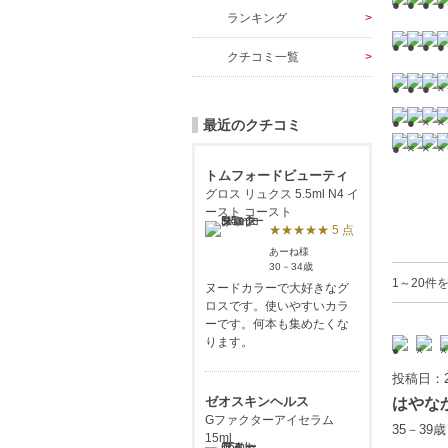
ランキング
クチコミ一覧
最近のクチコミ
トムフォードビューティ
グロス リュクス 5.5ml N4 イ
ースト コースト
★★★★★ 5 点
あーね様
30－34歳
1～20件
ヌードカラーで大好きなグ
ロスです。使いやすいカラ
ーです。何本も集めたくな
ります。
投稿日：2
ゼオスキンヘルス
はやな
Gファクターアイセラム
35－39
15ml