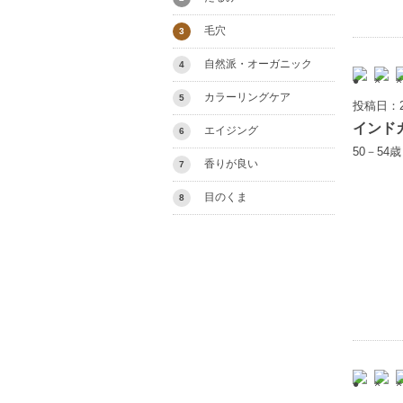
毛穴
3
自然派・オーガニック
4
カラーリングケア
5
投稿日：2
インド
エイジング
6
50－54
香りが良い
7
目のくま
8