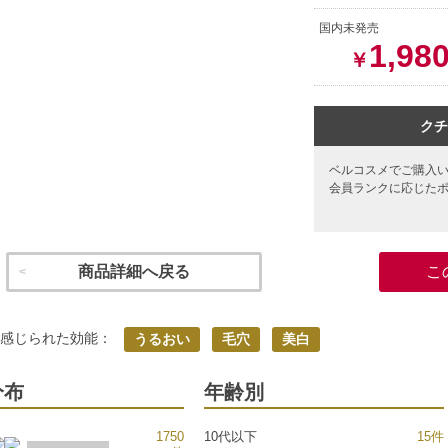
国内未発売
1,98
￥
クチ
ベルコスメでご購入
会員ランクに応じた
商品詳細へ戻る
こ
く感じられた効能：
うるおい
毛穴
美白
分布
年齢別
1750
10代以下
15件