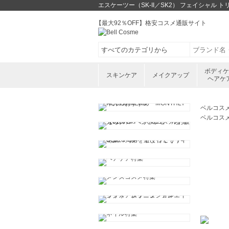
エスケーツー（SK-II／SK2） フェイシャル
【最大92％OFF】格安コスメ通販サイト
ボディ
スキンケア
メイクアップ
ヘアケ
ベルコス
ベルコス