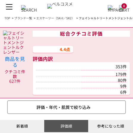
0
TOP
>
ブランド一覧
>
エスケーツー（SK-II／SK2）
>
フェイシャルトリートメントジェントルク
総合クチコミ評価
4.4点
商品を見
評価内訳
る
353件
クチコミ件
179件
数
80件
627件
9件
6件
評価・年代・肌質で絞り込み
新着順
評価順
参考になった順