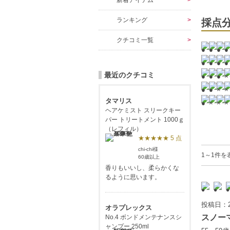
新着アイテム
ランキング
採点
クチコミ一覧
最近のクチコミ
タマリス
ヘアケミスト スリークキー
パー トリートメント 1000ｇ
（レフィル）
★★★★★ 5 点
chi-chi様
1～1件を
60歳以上
香りもいいし、柔らかくな
るように思います。
投稿日：2
オラプレックス
スノー
No.4 ボンドメンテナンスシ
ャンプー 250ml