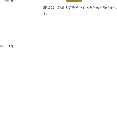
歳：乾燥肌
SK２は、乾燥肌でｱﾚﾙｷﾞｰもあるため手放せ
す。
表示／ 1件