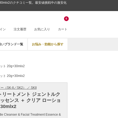
+30mlx2のクチコミ一覧。最安値挑戦中の激安化
0
イン
注文履歴
お気に入り
カート
扱いブランド一覧
お悩み・効能から探す
20g+30mlx2
20g+30mlx2
SK-II／SK2） ／ SKII
トリートメント ジェントルク
エッセンス ＋ クリア ローショ
30mlx2
tle Cleanser & Facial Treatment Essence &