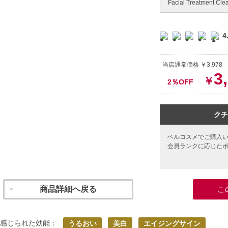
Facial Treatment Clea
4
当店通常価格 ￥3,978
3
￥
2％OFF
クチ
ベルコスメでご購入
会員ランクに応じた
商品詳細へ戻る
こ
く感じられた効能：
うるおい
美白
エイジングサイン