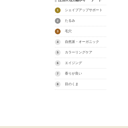
シェイプアップサポート
1
たるみ
2
毛穴
3
自然派・オーガニック
4
カラーリングケア
5
エイジング
6
香りが良い
7
目のくま
8