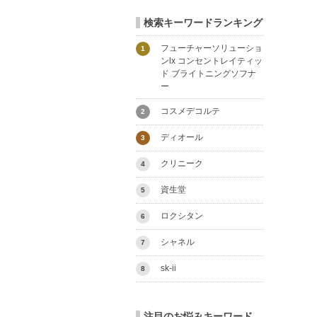
検索キーワードランキング
フューチャーソリューショ
1
ンlx コンセントレイティッ
ド ブライトニングソフナ
ー
コスメデコルテ
2
ディオール
3
クリニーク
4
資生堂
5
ロクシタン
6
シャネル
7
sk-ii
8
注目のお悩みキーワード