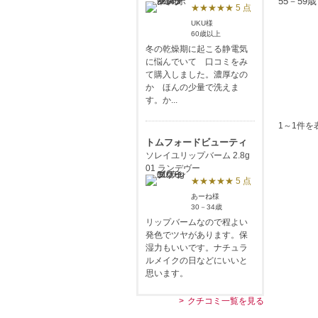
55－59
★★★★★ 5 点
UKU様
60歳以上
冬の乾燥期に起こる静電気
に悩んでいて 口コミをみ
て購入しました。濃厚なの
か ほんの少量で洗えま
す。か...
1～1件を
トムフォードビューティ
ソレイユリップバーム 2.8g
01 ランデヴー
★★★★★ 5 点
あーね様
30－34歳
リップバームなので程よい
発色でツヤがあります。保
湿力もいいです。ナチュラ
ルメイクの日などにいいと
思います。
クチコミ一覧を見る