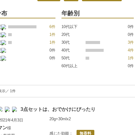
分布
年齢別
6件
10代以下
0件
1件
20代
0件
1件
30代
3件
0件
40代
4件
0件
50代
1件
60代以上
0件
表示／ 1件
3点セットは、おでかけにぴったり
20g+30mlx2
021年4月3日
マン
様
感じた効能：
無香料