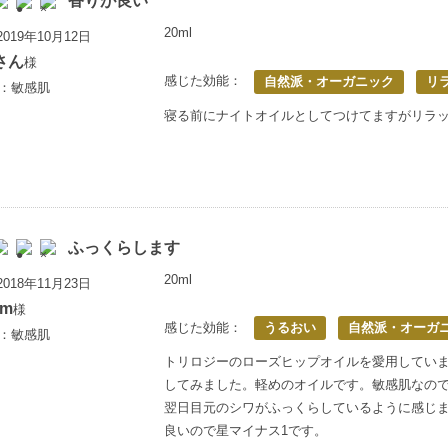
香りが良い
20ml
019年10月12日
さん
様
感じた効能：
自然派・オーガニック
リ
歳：敏感肌
寝る前にナイトオイルとしてつけてますがリラ
ふっくらします
20ml
018年11月23日
om
様
感じた効能：
うるおい
自然派・オーガ
歳：敏感肌
トリロジーのローズヒップオイルを愛用してい
してみました。軽めのオイルです。敏感肌なの
翌日目元のシワがふっくらしているように感じ
良いので星マイナス1です。