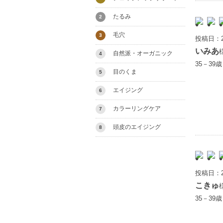
たるみ
2
毛穴
3
投稿日：2
いみあ
自然派・オーガニック
4
35－39
目のくま
5
エイジング
6
カラーリングケア
7
頭皮のエイジング
8
投稿日：2
こきゅ
35－39