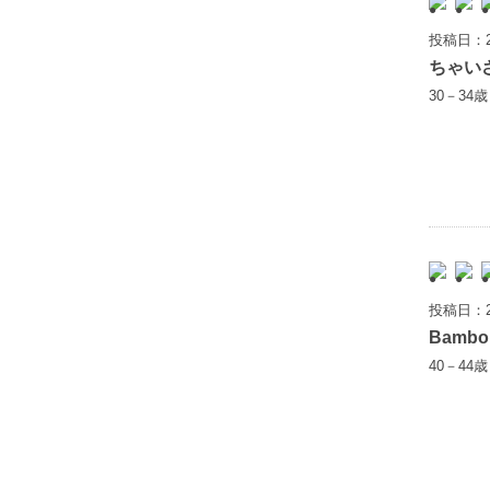
投稿日：2
ちゃい
30－34
投稿日：2
Bamb
40－44