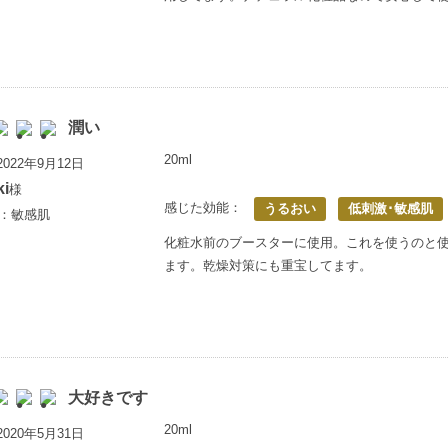
潤い
20ml
022年9月12日
ki
様
感じた効能：
うるおい
低刺激･敏感肌
歳：敏感肌
化粧水前のブースターに使用。これを使うのと
ます。乾燥対策にも重宝してます。
大好きです
20ml
020年5月31日