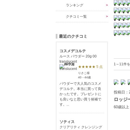
ランキング
クチコミ一覧
最近のクチコミ
コスメデコルテ
ルース パウダー 20g 00
translucent
1～11件
★★★★★ 5 点
りさこ様
40－44歳
パウダーで大人気のコスメ
デコルテ。本当に買って良
投稿日：2
かったです。プレゼントに
ロッジ
も良いなと思い買う候補で
す。...
60歳以
ソティス
クリアリティ クレンジング