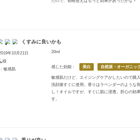
たので、朝晩使えばもっと効果があったかな？
くすみに良いかも
20ml
019年10月21日
ん
様
感じた効能：
美白
自然派・オーガニッ
歳：敏感肌
敏感肌だけど、エイジングケアがしたいので購
洗顔後すぐに使用。香りはラベンダーのような
し！オイルですが、すぐに肌に浸透。肝心の効
す。