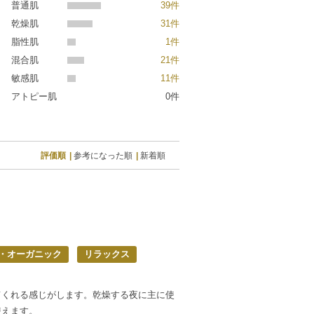
普通肌
39件
乾燥肌
31件
脂性肌
1件
混合肌
21件
敏感肌
11件
アトピー肌
0件
評価順
参考になった順
新着順
・オーガニック
リラックス
てくれる感じがします。乾燥する夜に主に使
使えます。