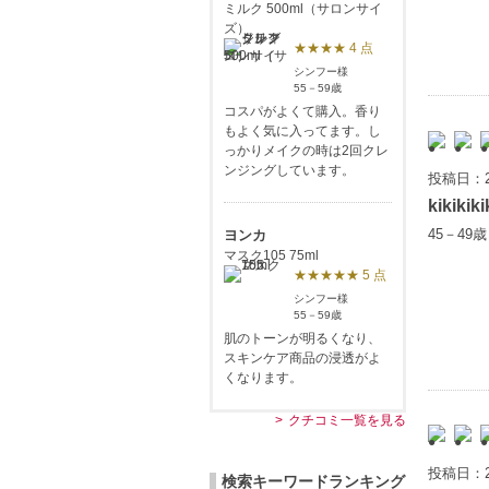
ミルク 500ml（サロンサイ
ズ）
★★★★ 4 点
シンフー様
55－59歳
コスパがよくて購入。香り
もよく気に入ってます。し
っかりメイクの時は2回クレ
ンジングしています。
投稿日：2
kikikiki
45－49
ヨンカ
マスク105 75ml
★★★★★ 5 点
シンフー様
55－59歳
肌のトーンが明るくなり、
スキンケア商品の浸透がよ
くなります。
クチコミ一覧を見る
投稿日：2
検索キーワードランキング