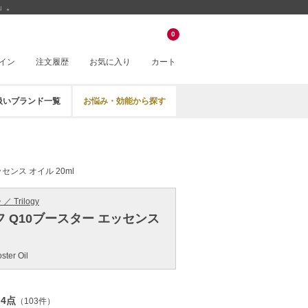
」。
0
イン
注文履歴
お気に入り
カート
扱いブランド一覧
お悩み・効能から探す
センス オイル 20ml
 Trilogy
 Q10ブースター エッセンス
ter Oil
.4点
（103件）