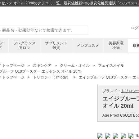
エッセンス オイル 20mlのクチコミ一覧。最安値挑戦中の激安化粧品通販「ベルコスメ
ログ
ケア
フレグランス
サプリメント
美容家電
メンズコスメ
取
ア
アロマ
雑貨
小物
メ トップページ
スキンケア
クリーム・オイル
フェイスオイル
ルーフ Q10ブースター エッセンス オイル 20ml
メ トップページ
トリロジー（Trilogy）
エイジプルーフ Q10ブースター エッ
ブランド：
トリロジー ／
エイジプルーフ
オイル 20ml
Age Proof CoQ10 Boos
4