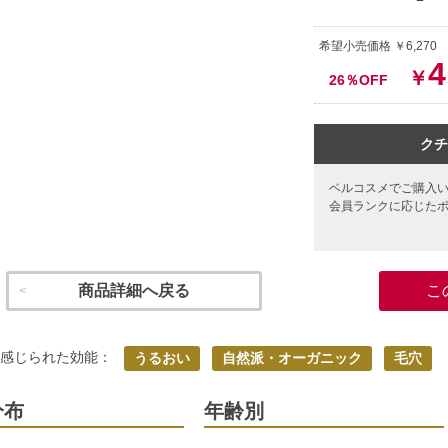
希望小売価格 ￥6,270
4
￥
26％OFF
クチ
ベルコスメでご購入
会員ランクに応じた
商品詳細へ戻る
こ
く感じられた効能：
うるおい
自然派・オーガニック
毛穴
分布
年齢別