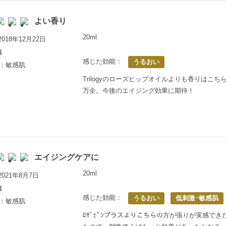
よい香り
20ml
018年12月22日
様
感じた効能：
うるおい
歳：敏感肌
Trilogyのローズヒップオイルよりも香りは
万全。今後のエイジング効果に期待！
エイジングケアに
20ml
021年8月7日
様
感じた効能：
うるおい
低刺激･敏感肌
歳：敏感肌
ﾛｻﾞﾋﾟﾝプラスよりこちらの方が張りが実感で