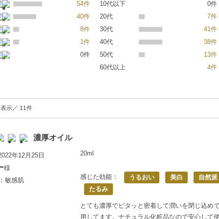
54件
10代以下
0件
40件
20代
7件
8件
30代
41件
1件
40代
38件
0件
50代
13件
60代以上
4件
を表示／ 11件
濃厚オイル
20ml
022年12月25日
ー
様
感じた効能：
うるおい
美白
自然派
上：敏感肌
たるみ
とても濃厚でピタッと密着して潤いを閉じ込め
用してます。ナチュラル化粧品なので安心して