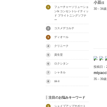
小豆
様
フューチャーソリューショ
1
30－34
ンlx コンセントレイティッ
ド ブライトニングソフナ
ー
コスメデコルテ
2
ディオール
3
クリニーク
4
資生堂
5
ロクシタン
6
投稿日：2
miyacc
シャネル
7
35－39
sk-ii
8
注目のお悩みキーワード
シェイプアップサポート
1