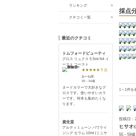
ランキング
採点
クチコミ一覧
最近のクチコミ
トムフォードビューティ
グロス リュクス 5.5ml N4 イ
ースト コースト
★★★★★ 5 点
あーね様
30－34歳
ヌードカラーで大好きなグ
1～1件を
ロスです。使いやすいカラ
ーです。何本も集めたくな
ります。
投稿日：2
資生堂
ヒサオ
アルティミューン パワライ
ジング セラム 10ml (ミニサ
55－59