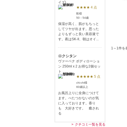
イズ)
★★★★ 4 点
舩様
50－54歳
保湿が高く、肌がもちっと
してツヤが出ます。思った
よりもずっと良い美容液で
す。夜はSK-II、朝はオイ...
1～1件を
ロクシタン
ヴァーベナ ボディローショ
ン 250ml x 2 お得な2個セッ
ト
★★★★★ 5 点
chi-chi様
60歳以上
お風呂上りに全身につけて
ます。べたつかないのが気
に入っております。香り
も 大好きです。 癒され
る
クチコミ一覧を見る