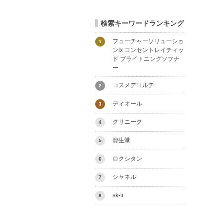
検索キーワードランキング
フューチャーソリューショ
1
ンlx コンセントレイティッ
ド ブライトニングソフナ
ー
コスメデコルテ
2
ディオール
3
クリニーク
4
資生堂
5
ロクシタン
6
シャネル
7
sk-ii
8