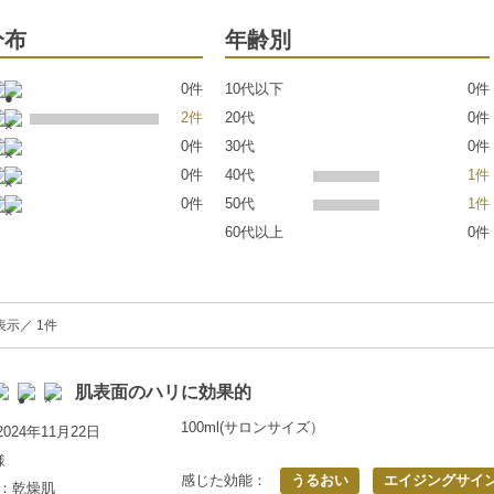
分布
年齢別
0件
10代以下
0件
2件
20代
0件
0件
30代
0件
0件
40代
1件
0件
50代
1件
60代以上
0件
表示／ 1件
肌表面のハリに効果的
100ml(サロンサイズ）
024年11月22日
様
感じた効能：
うるおい
エイジングサイ
歳：乾燥肌