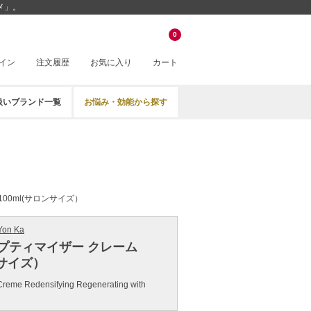
メ」。
0
イン
注文履歴
お気に入り
カート
扱いブランド一覧
お悩み・効能から探す
00ml(サロンサイズ）
on Ka
プティマイザー クレーム
ンサイズ）
Creme Redensifying Regenerating with