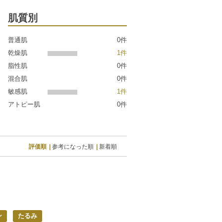
肌質別
普通肌
0件
乾燥肌
1件
脂性肌
0件
混合肌
0件
敏感肌
1件
アトピー肌
0件
評価順
参考になった順
新着順
ン
たるみ