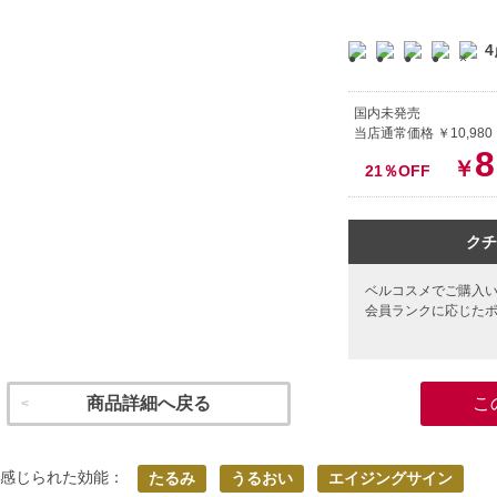
4
国内未発売
当店通常価格 ￥10,980
8
￥
21％OFF
クチ
ベルコスメでご購入
会員ランクに応じた
商品詳細へ戻る
こ
く感じられた効能：
たるみ
うるおい
エイジングサイン