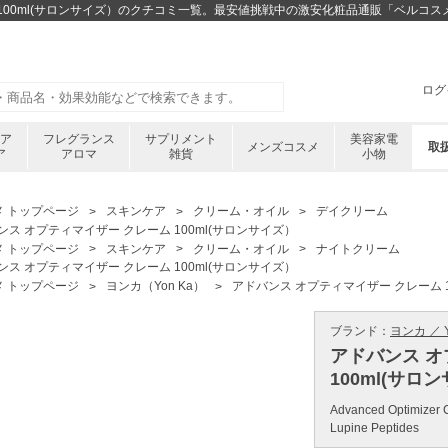
 100ml(サロンサイズ）のクチコミ一覧。最安値挑戦中の激安化粧品通販「ベルコス
ログ
ケア
フレグランス
サプリメント
美容家電
メンズコスメ
取
ア
アロマ
雑貨
小物
メ トップページ
スキンケア
クリーム・オイル
デイクリーム
ンス オプティマイザー クレーム 100ml(サロンサイズ）
メ トップページ
スキンケア
クリーム・オイル
ナイトクリーム
ンス オプティマイザー クレーム 100ml(サロンサイズ）
メ トップページ
ヨンカ（Yon Ka）
アドバンス オプティマイザー クレーム 1
ブランド：
ヨンカ ／ Y
アドバンス オ
100ml(サロ
Advanced Optimizer 
Lupine Peptides