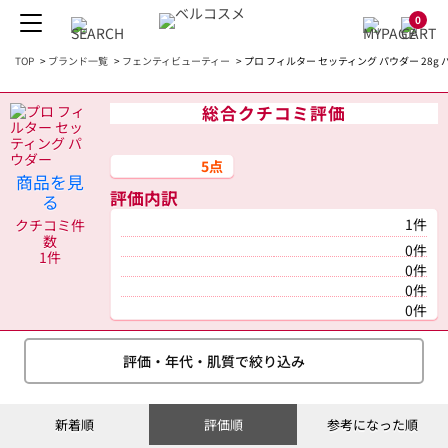
0
TOP
>
ブランド一覧
>
フェンティビューティー
>
プロ フィルター セッティング パウダー 28g
総合クチコミ評価
5点
商品を見
評価内訳
る
1件
クチコミ件
数
0件
1件
0件
0件
0件
評価・年代・肌質で絞り込み
新着順
評価順
参考になった順