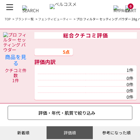
0
TOP
>
ブランド一覧
>
フェンティビューティー
>
プロ フィルター セッティング パウダー 28g
総合クチコミ評価
5点
商品を見
評価内訳
る
1件
クチコミ件
数
0件
1件
0件
0件
0件
評価・年代・肌質で絞り込み
新着順
評価順
参考になった順