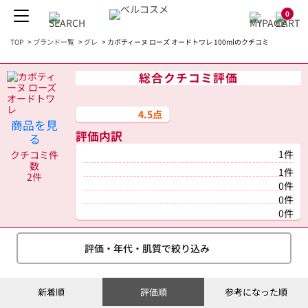
0
TOP
>
ブランド一覧
>
グレ
>
カボティーヌ ローズ オードトワレ 100mlのクチコミ
総合クチコミ評価
4.5点
商品を見
評価内訳
る
1件
クチコミ件
数
1件
2件
0件
0件
0件
評価・年代・肌質で絞り込み
新着順
評価順
参考になった順