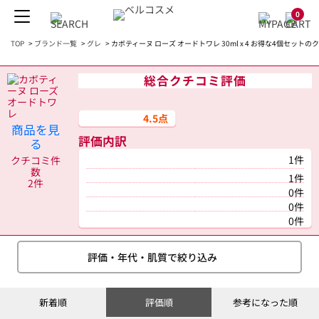
0
TOP
>
ブランド一覧
>
グレ
>
カボティーヌ ローズ オードトワレ 30ml x 4 お得な4個セットの
総合クチコミ評価
4.5点
商品を見
評価内訳
る
1件
クチコミ件
数
1件
2件
0件
0件
0件
評価・年代・肌質で絞り込み
新着順
評価順
参考になった順