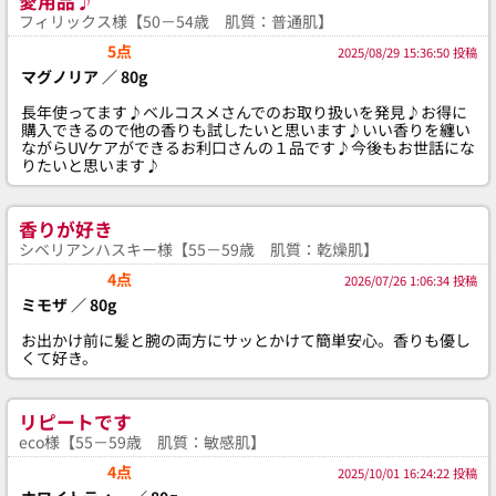
愛用品♪
フィリックス様【50－54歳 肌質：普通肌】
5点
2025/08/29 15:36:50 投稿
マグノリア ／ 80g
長年使ってます♪ベルコスメさんでのお取り扱いを発見♪お得に
購入できるので他の香りも試したいと思います♪いい香りを纏い
ながらUVケアができるお利口さんの１品です♪今後もお世話にな
りたいと思います♪
香りが好き
シベリアンハスキー様【55－59歳 肌質：乾燥肌】
4点
2026/07/26 1:06:34 投稿
ミモザ ／ 80g
お出かけ前に髪と腕の両方にサッとかけて簡単安心。香りも優し
くて好き。
リピートです
eco様【55－59歳 肌質：敏感肌】
4点
2025/10/01 16:24:22 投稿