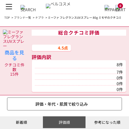
0
TOP
>
ブランド一覧
>
ナプラ
>
ミーファ フレグランスUVスプレー 80g ミモザのクチコミ
総合クチコミ評価
4.5点
商品を見
評価内訳
る
8件
クチコミ件
数
7件
15件
0件
0件
0件
評価・年代・肌質で絞り込み
新着順
評価順
参考になった順