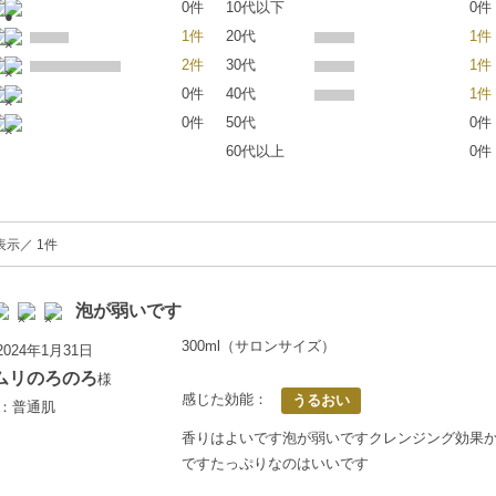
0件
10代以下
0件
1件
20代
1件
2件
30代
1件
0件
40代
1件
0件
50代
0件
60代以上
0件
表示／ 1件
泡が弱いです
300ml（サロンサイズ）
024年1月31日
ムリのろのろ
様
感じた効能：
うるおい
歳：普通肌
香りはよいです泡が弱いですクレンジング効果
ですたっぷりなのはいいです