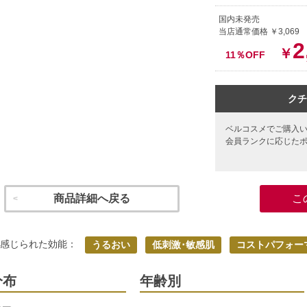
国内未発売
当店通常価格 ￥3,069
2
￥
11％OFF
クチ
ベルコスメでご購入
会員ランクに応じた
商品詳細へ戻る
こ
く感じられた効能：
うるおい
低刺激･敏感肌
コストパフォー
分布
年齢別