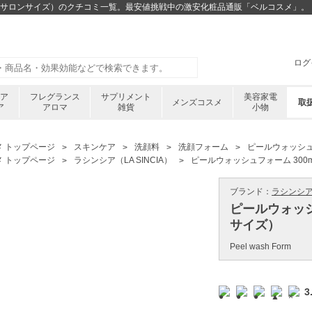
ml（サロンサイズ）のクチコミ一覧。最安値挑戦中の激安化粧品通販「ベルコスメ」。
ログ
ケア
フレグランス
サプリメント
美容家電
メンズコスメ
取
ア
アロマ
雑貨
小物
メ トップページ
スキンケア
洗顔料
洗顔フォーム
ピールウォッシュ
メ トップページ
ラシンシア（LA SINCIA）
ピールウォッシュフォーム 300
ブランド：
ラシンシア ／
ピールウォッシ
サイズ）
Peel wash Form
3