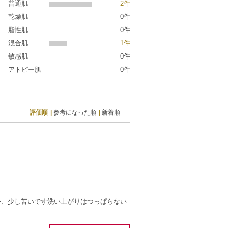
普通肌
2件
乾燥肌
0件
脂性肌
0件
混合肌
1件
敏感肌
0件
アトピー肌
0件
評価順
参考になった順
新着順
か、少し苦いです洗い上がりはつっぱらない