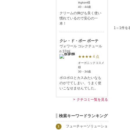
tkgksm様
40－44歳
クリームの伸びも良く使い
慣れているので安心の一
本！
1～1件を
クレ・ド・ポー ボーテ
ヴォワール コレクチュール
n 37ml
★★★★ 4 点
オーガニックコスメ
様
30－34歳
ポロポロとカスみたいなも
のがでてしまい、うまく使
いこなせませんでした。
クチコミ一覧を見る
検索キーワードランキング
フューチャーソリューショ
1