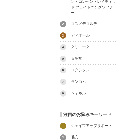
ンlx コンセントレイティッ
ド ブライトニングソフナ
ー
コスメデコルテ
2
ディオール
3
クリニーク
4
資生堂
5
ロクシタン
6
ランコム
7
シャネル
8
注目のお悩みキーワード
シェイプアップサポート
1
毛穴
2