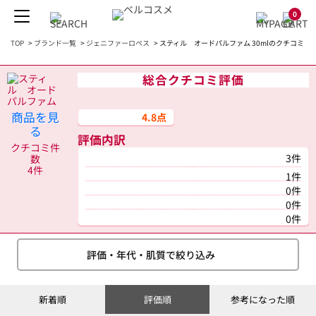
0
TOP
>
ブランド一覧
>
ジェニファーロペス
>
スティル オードパルファム 30mlのクチコミ
総合クチコミ評価
商品を見
4.8点
る
評価内訳
クチコミ件
3件
数
4件
1件
0件
0件
0件
評価・年代・肌質で絞り込み
新着順
評価順
参考になった順