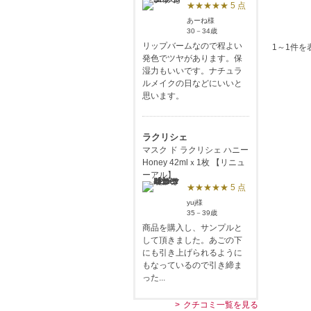
★★★★★ 5 点
あーね様
30－34歳
リップバームなので程よい
1～1件を
発色でツヤがあります。保
湿力もいいです。ナチュラ
ルメイクの日などにいいと
思います。
ラクリシェ
マスク ド ラクリシェ ハニー
Honey 42mlｘ1枚 【リニュ
ーアル】
★★★★★ 5 点
yuj様
35－39歳
商品を購入し、サンプルと
して頂きました。あごの下
にも引き上げられるように
もなっているので引き締ま
った...
クチコミ一覧を見る