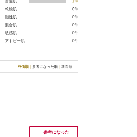
普通肌
1件
乾燥肌
0件
脂性肌
0件
混合肌
0件
敏感肌
0件
アトピー肌
0件
評価順
参考になった順
新着順
参考になった