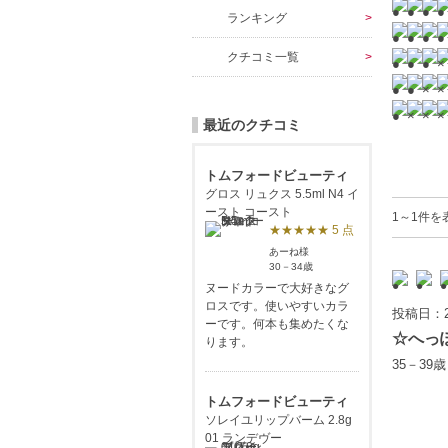
ランキング
クチコミ一覧
最近のクチコミ
トムフォードビューティ
グロス リュクス 5.5ml N4 イ
ースト コースト
1～1件を
★★★★★ 5 点
あーね様
30－34歳
ヌードカラーで大好きなグ
ロスです。使いやすいカラ
投稿日：2
ーです。何本も集めたくな
☆へっ
ります。
35－39
トムフォードビューティ
ソレイユリップバーム 2.8g
01 ランデヴー