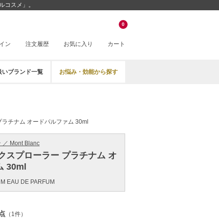
ベルコスメ」。
0
イン
注文履歴
お気に入り
カート
扱いブランド一覧
お悩み・効能から探す
ラチナム オードパルファム 30ml
 Mont Blanc
クスプローラー プラチナム オ
30ml
UM EAU DE PARFUM
点
（1件）