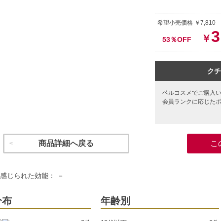
希望小売価格 ￥7,81
3
￥
53％OFF
クチ
ベルコスメでご購入
会員ランクに応じた
商品詳細へ戻る
こ
感じられた効能： －
分布
年齢別