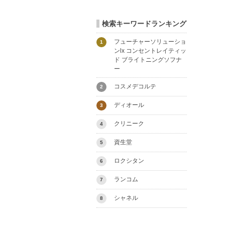
検索キーワードランキング
フューチャーソリューショ
1
ンlx コンセントレイティッ
ド ブライトニングソフナ
ー
コスメデコルテ
2
ディオール
3
クリニーク
4
資生堂
5
ロクシタン
6
ランコム
7
シャネル
8