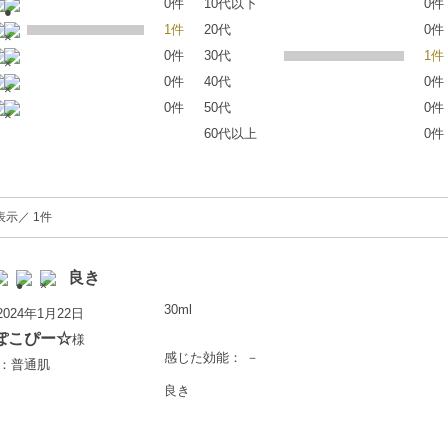
0件
10代以下
0件
1件
20代
0件
0件
30代
1件
0件
40代
0件
0件
50代
0件
60代以上
0件
表示／ 1件
良き
30ml
024年1月22日
ぽこぴー☆
様
感じた効能： －
歳：普通肌
良き