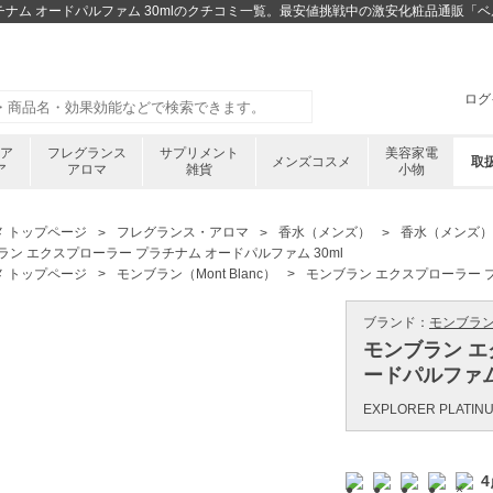
チナム オードパルファム 30mlのクチコミ一覧。最安値挑戦中の激安化粧品通販「
ログ
ケア
フレグランス
サプリメント
美容家電
メンズコスメ
取
ア
アロマ
雑貨
小物
メ トップページ
フレグランス・アロマ
香水（メンズ）
香水（メンズ）
ラン エクスプローラー プラチナム オードパルファム 30ml
メ トップページ
モンブラン（Mont Blanc）
モンブラン エクスプローラー プ
ブランド：
モンブラン ／
モンブラン エ
ードパルファム 
EXPLORER PLATIN
4