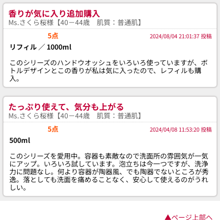
香りが気に入り追加購入
Ms.さくら桜様【40－44歳 肌質：普通肌】
5点
2024/08/04 21:01:37 投稿
リフィル ／ 1000ml
このシリーズのハンドウオッシュをいろいろ使っていますが、ボ
トルデザインとこの香りが私は気に入ったので、レフィルも購
入。
たっぷり使えて、気分も上がる
Ms.さくら桜様【40－44歳 肌質：普通肌】
5点
2024/04/08 11:53:20 投稿
500ml
このシリーズを愛用中。容器も素敵なので洗面所の雰囲気が一気
にアップ。いろいろ試しています。泡立ちは今一つですが、洗浄
力に問題なし。何より容器が陶器風、でも陶器でないところが秀
逸。落としても洗面を痛めることなく、安心して使えるのがうれ
しい。
▲ページ上部へ