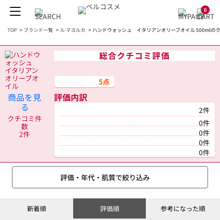
0
TOP
>
ブランド一覧
>
ル マヨルカ
>
ハンドウォッシュ イタリアンオリーブオイル 500mlの
総合クチコミ評価
5点
商品を見
評価内訳
る
2件
クチコミ件
0件
数
0件
2件
0件
0件
評価・年代・肌質で絞り込み
新着順
評価順
参考になった順