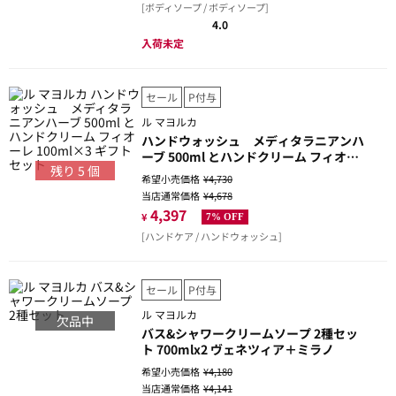
[ボディソープ / ボディソープ]
4.0
入荷未定
セール
P付与
ル マヨルカ
ハンドウォッシュ メディタラニアンハ
ーブ 500ml とハンドクリーム フィオー
残り
5
個
レ 100ml×3 ギフトセット
希望小売価格
¥4,730
当店通常価格
¥4,678
4,397
¥
7% OFF
[ハンドケア / ハンドウォッシュ]
セール
P付与
ル マヨルカ
欠品中
バス&シャワークリームソープ 2種セッ
ト 700mlx2 ヴェネツィア＋ミラノ
希望小売価格
¥4,180
当店通常価格
¥4,141