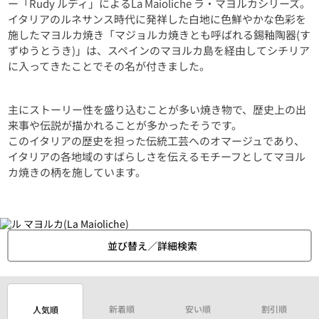
ー「Rudy ルディ」によるLa Maioliche ラ・マヨルカシリーズ。
イタリアのルネサンス時代に発祥した白地に色鮮やかな色彩を
施したマヨルカ焼き「マジョルカ焼きとも呼ばれる錫釉陶器(す
ずゆうとうき)」は、スペインのマヨルカ島を経由してシチリア
に入ってきたことでその名が付きました。
主にストーリー性を盛り込むことが多い焼き物で、歴史上の出
来事や伝説が描かれることが多かったそうです。
このイタリアの歴史を担った伝統工芸へのオマージュであり、
イタリアの各地域のすばらしさを伝えるモチーフとしてマヨル
カ焼きの柄を施しています。
並び替え／詳細検索
新着順
安い順
割引順
人気順