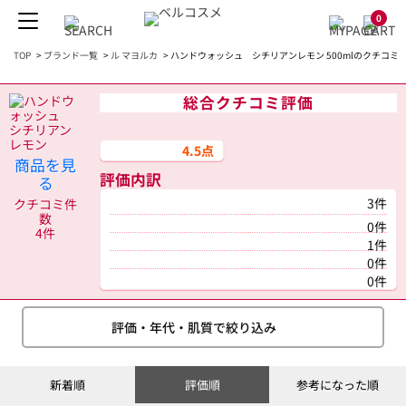
0
TOP
>
ブランド一覧
>
ル マヨルカ
>
ハンドウォッシュ シチリアンレモン 500mlのクチコミ
総合クチコミ評価
4.5点
商品を見
評価内訳
る
3件
クチコミ件
数
0件
4件
1件
0件
0件
評価・年代・肌質で絞り込み
新着順
評価順
参考になった順