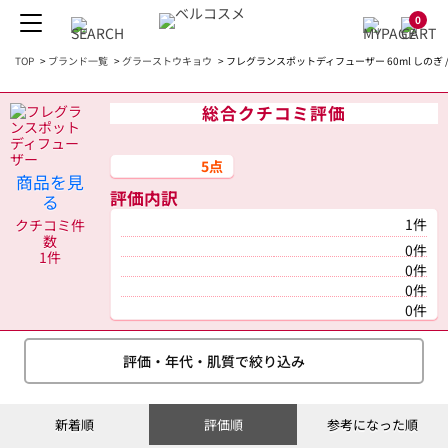
0
TOP
>
ブランド一覧
>
グラーストウキョウ
>
フレグランスポットディフューザー 60ml しのぎ
総合クチコミ評価
5点
商品を見
評価内訳
る
1件
クチコミ件
数
0件
1件
0件
0件
0件
評価・年代・肌質で絞り込み
新着順
評価順
参考になった順