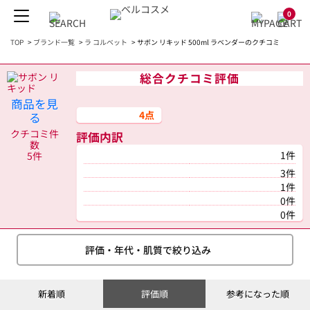
0
TOP
>
ブランド一覧
>
ラ コルベット
>
サボン リキッド 500ml ラベンダーのクチコミ
総合クチコミ評価
商品を見
4点
る
クチコミ件
評価内訳
数
1件
5件
3件
1件
0件
0件
評価・年代・肌質で絞り込み
新着順
評価順
参考になった順