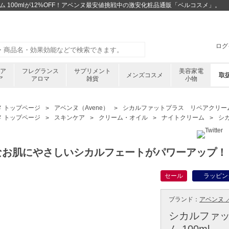
 100mlが12%OFF！アベンヌ最安値挑戦中の激安化粧品通販「ベルコスメ」。
ログ
ケア
フレグランス
サプリメント
美容家電
メンズコスメ
取
ア
アロマ
雑貨
小物
メ トップページ
アベンヌ（Avene）
シカルファットプラス リペアクリーム 
メ トップページ
スキンケア
クリーム・オイル
ナイトクリーム
シ
なお肌にやさしいシカルフェートがパワーアップ！
セール
ラッピン
ブランド：
アベンヌ ／
シカルファ
ム 100ml