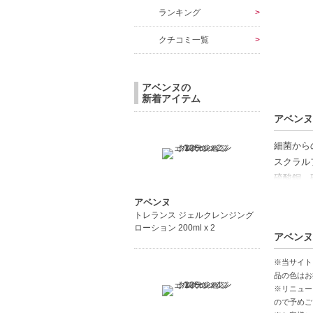
ランキング
クチコミ一覧
アベンヌの
新着アイテム
アベンヌ
細菌から
スクラル
硫酸銅、
アベンヌ
アベンヌ
トレランス ジェルクレンジング
【ギフト
ローション 200ml x 2
アベンヌ
【商品の
※当サイト
肌のバリ
品の色はお
※リニュー
高保湿成
ので予めご
大容量で