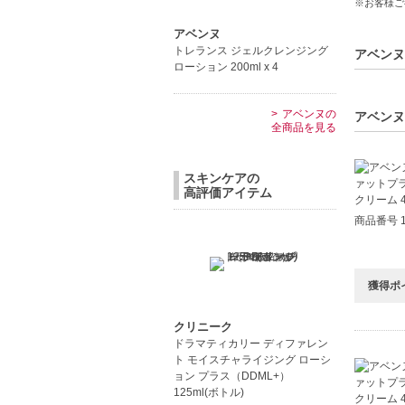
※お客様ご
【こんな
アベンヌ
トレランス ジェルクレンジング
敏感肌で
アベンヌ
ローション 200ml x 4
乾燥が気
【JAN/UP
アベンヌの
アベンヌ
全商品を見る
スキンケアの
高評価アイテム
商品番号 1
獲得ポ
クリニーク
ドラマティカリー ディファレン
ト モイスチャライジング ローシ
ョン プラス（DDML+）
125ml(ボトル)