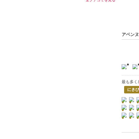
アベンヌ
最も多く
にき