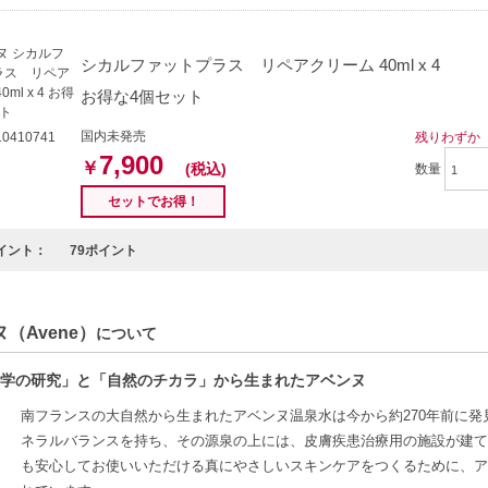
シカルファットプラス リペアクリーム 40ml x 4
お得な4個セット
国内未発売
残りわずか
0410741
7,900
￥
(税込)
数量
セットでお得！
イント：
79ポイント
（Avene）
について
学の研究」と「自然のチカラ」から生まれたアベンヌ
南フランスの大自然から生まれたアベンヌ温泉水は今から約270年前に
ネラルバランスを持ち、その源泉の上には、皮膚疾患治療用の施設が建て
も安心してお使いいただける真にやさしいスキンケアをつくるために、ア