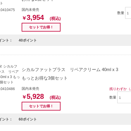
国内未発売
0410475
数量
3,954
￥
(税込)
セットでお得！
イント：
40ポイント
シカルファットプラス リペアクリーム 40ml x 3
もっとお得な3個セット
国内未発売
残りわずか（
0410486
5,928
￥
(税込)
数量
セットでお得！
イント：
60ポイント