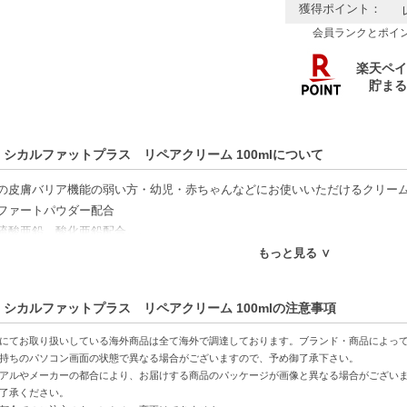
獲得ポイント：
会員ランクとポイ
 シカルファットプラス リペアクリーム 100mlについて
の皮膚バリア機能の弱い方・幼児・赤ちゃんなどにお使いいただけるクリー
ファートパウダー配合
硫酸亜鉛、酸化亜鉛配合。。
ウォーター配合で、お肌を落ちつかせます。
もっと見る ∨
好適品】
 シカルファットプラス リペアクリーム 100mlの注意事項
特徴】
にてお取り扱いしている海外商品は全て海外で調達しております。ブランド・商品によっ
ア強化-敏感肌や幼児にも優しく、安心して使えます。
持ちのパソコン画面の状態で異なる場合がございますので、予め御了承下さい。
アルやメーカーの都合により、お届けする商品のパッケージが画像と異なる場合がござい
分配合-乾燥からお肌を守り、しっとり感が長続きします。
了承ください。
コスパ最高-家族全員で使用でき、たっぷり使えるのでお得です。