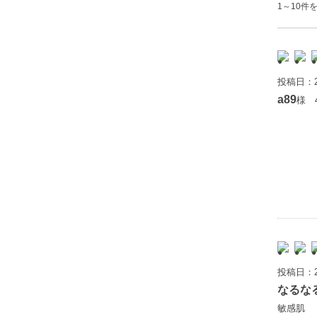
1～10件を
投稿日：2
a89
様 
投稿日：2
なるな
敏感肌