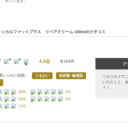
れています。
 シカルファットプラス リペアクリーム 100mlのクチコミ
4.4点
全164件
ク
感じられた効能：
うるおい
低刺激･敏感肌
ベルコスメで
いただくと、
び
ト！
90件
2件
54件
1件
17件