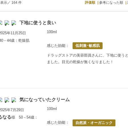
表示／ 164 件
評価順
参考になった順
下地に使うと良い
100ml
025年11月25日
40－44歳：乾燥肌
感じた効能：
低刺激･敏感肌
ドラッグストアの美容部員さんに、下地に使う
ました。目元の乾燥が無くなりました！
気になっていたクリーム
100ml
025年7月29日
るなる
様 50－54歳：
感じた効能：
自然派・オーガニック