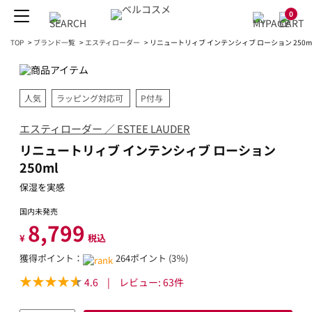
0
TOP
>
ブランド一覧
>
エスティローダー
>
リニュートリィブ インテンシィブ ローション 250m
人気
ラッピング対応可
P付与
エスティローダー ／ ESTEE LAUDER
リニュートリィブ インテンシィブ ローション
250ml
保湿を実感
国内未発売
8,799
¥
税込
獲得ポイント：
264ポイント (3％)
4.6
|
レビュー:
63
件