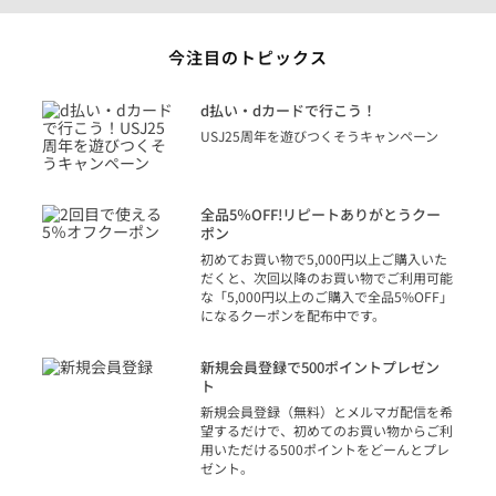
今注目のトピックス
に
d払い・dカードで行こう！
り
USJ25周年を遊びつくそうキャンペーン
トを
決済
話
全品5％OFF!リピートありがとうクー
での
ポン
の方
初めてお買い物で5,000円以上ご購入いた
だくと、次回以降のお買い物でご利用可能
な「5,000円以上のご購入で全品5%OFF」
になるクーポンを配布中です。
り
アカ
新規会員登録で500ポイントプレゼン
ジッ
ト
物で
新規会員登録（無料）とメルマガ配信を希
望するだけで、初めてのお買い物からご利
用いただける500ポイントをどーんとプレ
ゼント。