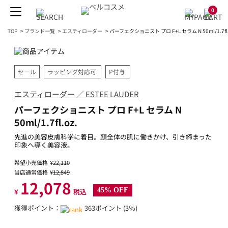
0
TOP
>
ブランド一覧
>
エスティローダー
>
パーフェクショニスト プロ F+L セラム N 50ml/1.7fl.
セール
ラッピング対応可
P付与
エスティローダー ／ ESTEE LAUDER
パーフェクショニスト プロ F+L セラム N
50ml/1.7fl.oz.
先進の美容皮膚科学に着目。顔全体の肌に働きかけ、引き締まった
印象へ導く美容液。
希望小売価格
¥22,110
当店通常価格
¥12,849
12,078
45% OFF
¥
税込
獲得ポイント：
363ポイント (3％)