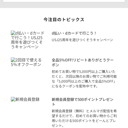
今注目のトピックス
に
d払い・dカードで行こう！
り
USJ25周年を遊びつくそうキャンペーン
トを
決済
話
全品5％OFF!リピートありがとうクー
での
ポン
の方
初めてお買い物で5,000円以上ご購入いた
だくと、次回以降のお買い物でご利用可能
な「5,000円以上のご購入で全品5%OFF」
になるクーポンを配布中です。
り
アカ
新規会員登録で500ポイントプレゼン
ジッ
ト
物で
新規会員登録（無料）とメルマガ配信を希
望するだけで、初めてのお買い物からご利
用いただける500ポイントをどーんとプレ
ゼント。