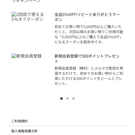
トを
決済
話
全品5％OFF!リピートありがとうクー
での
ポン
の方
初めてお買い物で5,000円以上ご購入いた
だくと、次回以降のお買い物でご利用可能
な「5,000円以上のご購入で全品5%OFF」
になるクーポンを配布中です。
り
アカ
新規会員登録で500ポイントプレゼン
ジッ
ト
物で
新規会員登録（無料）とメルマガ配信を希
望するだけで、初めてのお買い物からご利
用いただける500ポイントをどーんとプレ
ゼント。
ご利用規約
個人情報保護方針