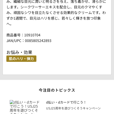
み、繊細な目元に潤いと明るさを与え、落ち着かせ、滑らかに
します。シークワーサーエキスを配合し、目元のクマやくす
み、頑固なシワを目立たなくさせる効果的なクリームです。わ
ずか1週間で、目元はハリを感じ、若々しく輝きを放つ印象
へ。
商品番号：
10910704
JAN/UPC：0085805242893
お悩み・効果
肌のハリ・弾力
今注目のトピックス
に
d払い・dカードで行こう！
り
USJ25周年を遊びつくそうキャンペーン