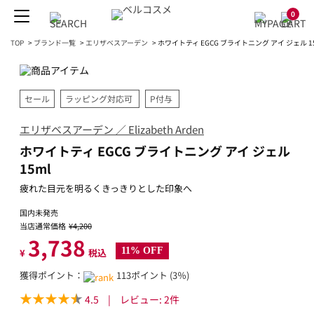
0
TOP
>
ブランド一覧
>
エリザベスアーデン
>
ホワイトティ EGCG ブライトニング アイ ジェル 1
セール
ラッピング対応可
P付与
エリザベスアーデン ／ Elizabeth Arden
ホワイトティ EGCG ブライトニング アイ ジェル
15ml
疲れた目元を明るくきっきりとした印象へ
国内未発売
当店通常価格
¥4,200
3,738
11% OFF
¥
税込
獲得ポイント：
113ポイント (3％)
4.5
|
レビュー:
2
件