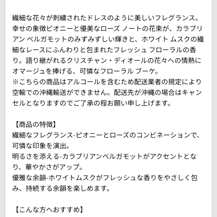
繊細な花々が刺繍されたドレスのように美しいフレグランス。
幸せの象徴ピオニーと優美なローズ ノートの花束が、カラブリ
アン ベルガモットのみずみずしい輝きと、ホワイト ムスクの繊
細なレースにふんわりと包まれたフレッシュ フローラルの香
り。語り継がれるクリスチャン・ディオールの花々への情熱に
オマージュを捧げる、可憐なフローラル ブーケ。
※こちらの商品はアルコールを含むため配送業者の規定により
空輸での沖縄輸送ができません。配送先が沖縄の場合はキャン
セルとなりますのでご了承の程お願い申し上げます。
【商品の特徴】
繊細なフレグランス-ピオニーとローズのコンビネーションで、
可憐な印象を演出。
明るさを添える-カラブリアンベルガモットがアクセントとな
り、華やかさがアップ。
優雅な余韻-ホワイトムスクがフレッシュな香りをやさしく包
み、持続する余韻を楽しめます。
【こんな方へおすすめ】