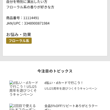
自分を特別に演出したい方
フローラル系の香りが好きな方
商品番号：
11114491
JAN/UPC：3348900871984
お悩み・効果
フローラル系
今注目のトピックス
に
d払い・dカードで行こう！
り
USJ25周年を遊びつくそうキャンペーン
トを
決済
話
全品5％OFF!リピートありがとうクー
での
ポン