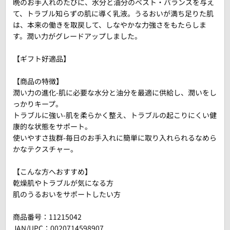
晩のお手入れのたびに、水分と油分のベスト・バランスを与え
て、トラブル知らずの肌に導く乳液。うるおいが満ち足りた肌
は、本来の働きを取戻して、しなやかな力強さをもたらしま
す。潤い力がグレードアップしました。
【ギフト好適品】
【商品の特徴】
潤い力の進化-肌に必要な水分と油分を最適に供給し、潤いをし
っかりキープ。
トラブルに強い-肌を柔らかく整え、トラブルの起こりにくい健
康的な状態をサポート。
使いやすさ抜群-毎日のお手入れに簡単に取り入れられるなめら
かなテクスチャー。
【こんな方へおすすめ】
乾燥肌やトラブルが気になる方
肌のうるおいをサポートしたい方
商品番号：
11215042
JAN/UPC：0020714598907