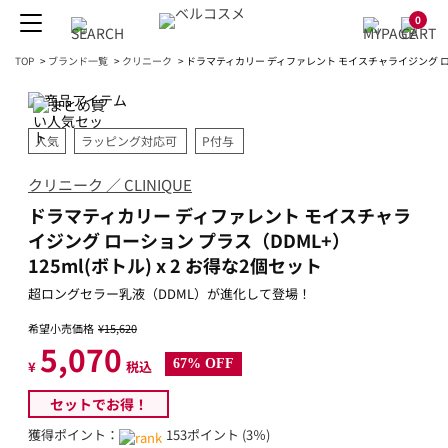
0
TOP
>
ブランド一覧
>
クリニーク
>
ドラマティカリー ディファレント モイスチャライジング ローショ
人気
ラッピング対応可
P付与
クリニーク ／ CLINIQUE
ドラマティカリー ディファレント モイスチャラ
イジング ローション プラス（DDML+）
125ml(ボトル) x 2 お得な2個セット
超ロングセラー乳液（DDML）が進化して登場！
希望小売価格
¥15,620
5,070
67% OFF
¥
税込
セットでお得！
獲得ポイント：
153ポイント (3％)