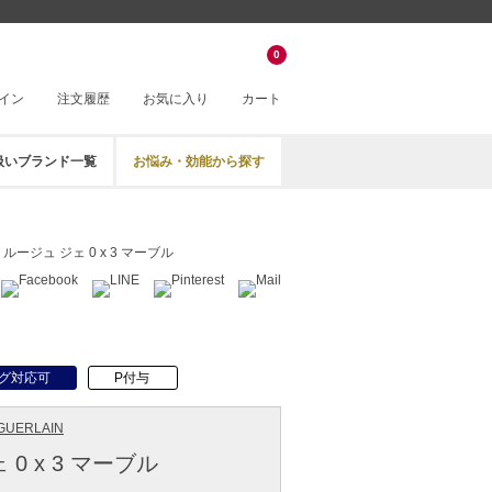
0
イン
注文履歴
お気に入り
カート
扱いブランド一覧
お悩み・効能から探す
ルージュ ジェ 0 x 3 マーブル
グ対応可
P付与
UERLAIN
0 x 3 マーブル