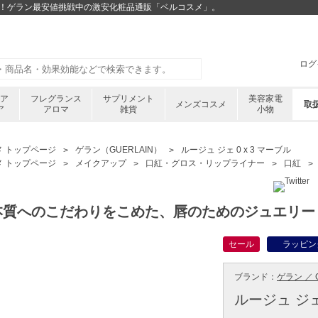
7%OFF！ゲラン最安値挑戦中の激安化粧品通販「ベルコスメ」。
ログ
ケア
フレグランス
サプリメント
美容家電
メンズコスメ
取
ア
アロマ
雑貨
小物
メ トップページ
ゲラン（GUERLAIN）
ルージュ ジェ 0 x 3 マーブル
メ トップページ
メイクアップ
口紅・グロス・リップライナー
口紅
本質へのこだわりをこめた、唇のためのジュエリー
セール
ラッピン
ブランド：
ゲラン ／ G
ルージュ ジェ 