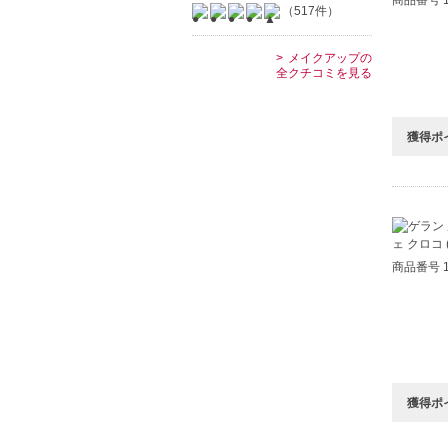
（517件）
メイクアップの
全クチコミを見る
獲得ポ
商品番号 1
獲得ポ