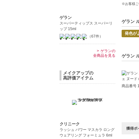
※お客様ご
環境にも
ぴったり
ゲラン
ゲラン 
スーパーティップス スーパーリ
ップ 15ml
発色が
（67件）
ゲランの
全商品を見る
ゲラン 
メイクアップの
高評価アイテム
商品番号 1
クリニーク
獲得ポ
ラッシュ パワー マスカラ ロング
ウェアリング フォーミュラ 6ml