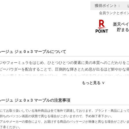
獲得ポイント：
会員ランクとポイ
ージュ ジェ 0 x 3 マーブルについて
ジやフォーミュラをはじめ、ひとつひとつの要素に美の本質へのこだわりを
ビーパウダーを配合することで、圧倒的な輝きとため息が出るほど鮮やかな
らかに整えるヒアルロン酸カプセル、潤いをキープするワイルドマンゴーバ
印象へ
もっと見る ∨
…華やかな印象を演出するためのアイテムをお探しの方にぴったりなリップ
ージュ ジェ 0 x 3 マーブルの注意事項
ザインで、日常使いから特別なシーンまで、幅広く活躍します。
力は、進化したデザインと機能性。従来のシルバーメタルからエレガントな
にてお取り扱いしている海外商品は全て海外で調達しております。ブランド・商品によっ
ました。これにより、使いやすさとともに上質感がアップし、一層特別な時
持ちのパソコン画面の状態で異なる場合がございますので、予め御了承下さい。
アルやメーカーの都合により、お届けする商品のパッケージが画像と異なる場合がござい
たときの心地良さや、洗練されたフォルムに、使うたびに満足感を得られる
了承ください。
のままに、お好みのリップスティックを簡単に交換できます。毎日のメイク