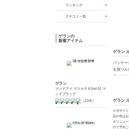
ランキング
クチコミ一覧
ゲランの
新着アイテム
ゲラン ル
パッケー
を放つル
唇をなめ
若々しい
ゲラン
マッドアイ マスカラ 8.5ml 01 マ
ッドブラック
◆ケース
ゲラン ル
（23件）
ようなデ
最大の魅
※当サイト
も加わり
品の色はお
※リニュー
手に取っ
ので予めご
ースはそ