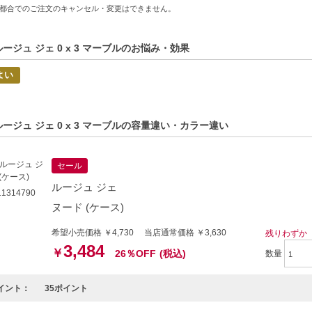
都合でのご注文のキャンセル・変更はできません。
配慮されています。製造プロセスが見直され、CO2排出量を大幅に削減して
です。
ルージュ ジェ 0 x 3 マーブルのお悩み・効果
よい
ルージュ ジェ 0 x 3 マーブルの容量違い・カラー違い
セール
ルージュ ジェ
1314790
ヌード (ケース)
希望小売価格 ￥4,730 当店通常価格 ￥3,630
残りわずか
3,484
￥
26％OFF
(税込)
数量
イント：
35ポイント