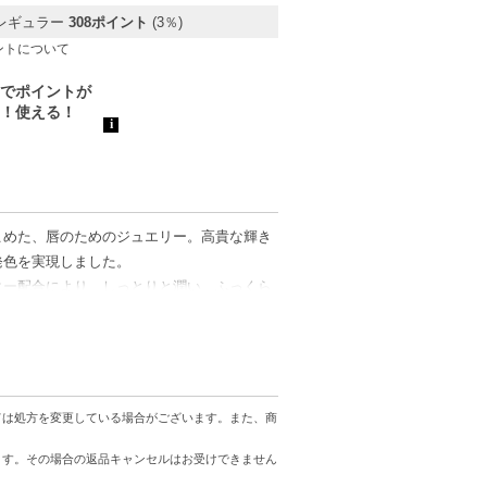
レギュラー
308ポイント
(3％)
ントについて
こめた、唇のためのジュエリー。高貴な輝き
発色を実現しました。
ター配合により、しっとりと潤い、ふっくら
スティックケースです。使うたびに心が躍る
ゴールドに生まれ変わり、ダブルミラー機能
ては処方を変更している場合がございます。また、商
間を感じることができます。
ます。その場合の返品キャンセルはお受けできません
でしょう。リフィル対応なので、ベースのケ
が楽しくなるアイテムです。