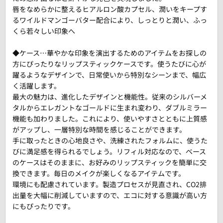
唇をなめらかに整えるヒアルロン酸カプセル、潤いをキープす
るワイルドマンゴーバター配合により、しっとりと潤い、ふっ
くら若々しい印象へ
◆ケース…華やかな印象を演出するためのアイテムをお探しの
方にぴったりなリップスティックケースです。使うたびに心が
躍るようなデザインで、日常使いから特別なシーンまで、幅広
く活躍します。
最大の魅力は、進化したデザインと機能性。従来のシルバーメ
タルからエレガントなゴールドに生まれ変わり、ダブルミラー
機能も加わりました。これにより、使いやすさとともに上質感
がアップし、一層特別な時間を感じることができます。
手に取ったときの心地良さや、洗練されたフォルムに、使うた
びに満足感を得られるでしょう。リフィル対応なので、ベース
のケースはそのままに、お好みのリップスティックを簡単に交
換できます。毎日のメイクが楽しくなるアイテムです。
環境にも配慮されています。製造プロセスが見直され、CO2排
出量を大幅に削減していますので、エコに対する意識が高い方
にもぴったりです。