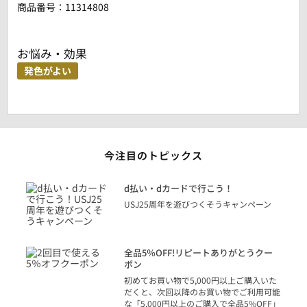
商品番号：
11314808
お悩み・効果
発色がよい
今注目のトピックス
に
d払い・dカードで行こう！
り
USJ25周年を遊びつくそうキャンペーン
トを
決済
話
全品5％OFF!リピートありがとうクー
での
ポン
の方
初めてお買い物で5,000円以上ご購入いた
だくと、次回以降のお買い物でご利用可能
な「5,000円以上のご購入で全品5%OFF」