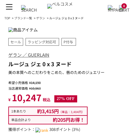
0
TOP
>
ブランド一覧
>
ゲラン
>
ルージュ ジェ 0 x 3 ヌード
セール
ラッピング対応可
P付与
ゲラン ／ GUERLAIN
ルージュ ジェ 0 x 3 ヌード
美の本質へのこだわりをこめた、唇のためのジュエリー
希望小売価格
¥14,190
当店通常価格
¥10,563
10,247
27% OFF
¥
税込
約3,415円
1本あたり
（単品：3,484円）
約205円お得！
単品合計より
獲得ポイント：
308ポイント (3％)