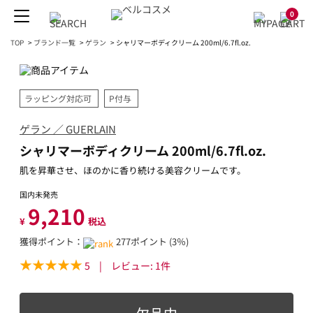
0
TOP
>
ブランド一覧
>
ゲラン
>
シャリマーボディクリーム 200ml/6.7fl.oz.
ラッピング対応可
P付与
ゲラン ／ GUERLAIN
シャリマーボディクリーム 200ml/6.7fl.oz.
肌を昇華させ、ほのかに香り続ける美容クリームです。
国内未発売
9,210
¥
税込
獲得ポイント：
277ポイント (3％)
5
|
レビュー:
1
件