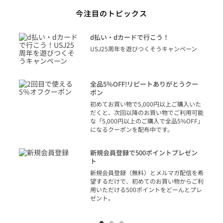
今注目のトピックス
に
d払い・dカードで行こう！
り
USJ25周年を遊びつくそうキャンペーン
トを
決済
話
全品5％OFF!リピートありがとうクー
での
ポン
の方
初めてお買い物で5,000円以上ご購入いた
だくと、次回以降のお買い物でご利用可能
な「5,000円以上のご購入で全品5%OFF」
になるクーポンを配布中です。
り
アカ
新規会員登録で500ポイントプレゼン
ジッ
ト
物で
新規会員登録（無料）とメルマガ配信を希
望するだけで、初めてのお買い物からご利
用いただける500ポイントをどーんとプレ
ゼント。