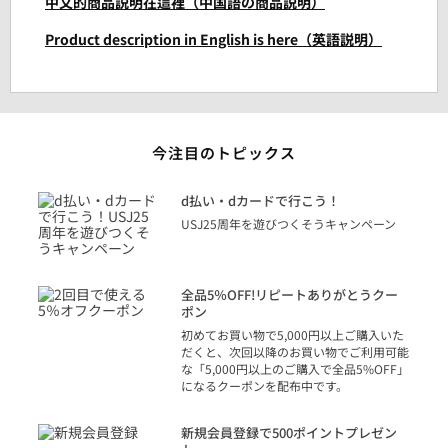
中文的商品説明在這裡（中国語の商品説明）
Product description in English is here（英語説明）
今注目のトピックス
に
d払い・dカードで行こう！
り
USJ25周年を遊びつくそうキャンペーン
トを
決済
話
全品5％OFF!リピートありがとうクー
での
ポン
の方
初めてお買い物で5,000円以上ご購入いた
だくと、次回以降のお買い物でご利用可能
な「5,000円以上のご購入で全品5%OFF」
になるクーポンを配布中です。
り
アカ
新規会員登録で500ポイントプレゼン
ジッ