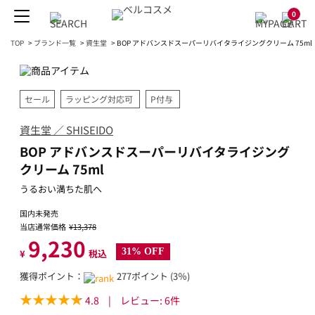
0
TOP
>
ブランド一覧
>
資生堂
>
BOP アドバンスドスーパーリバイタライジングクリーム 75ml
セール
ラッピング対応可
P付与
資生堂 ／ SHISEIDO
BOP アドバンスドスーパーリバイタライジング
クリーム 75ml
うるおい満ちた肌へ
国内未発売
当店通常価格
¥13,378
9,230
31% OFF
¥
税込
獲得ポイント：
277ポイント (3％)
4.8
|
レビュー:
6
件