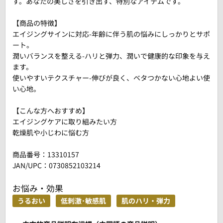
す。あなたの美しさを引き出す、特別なアイテムです。
【商品の特徴】
エイジングサインに対応-年齢に伴う肌の悩みにしっかりとサポ
ート。
潤いバランスを整える-ハリと弾力、潤いで健康的な印象を与え
ます。
使いやすいテクスチャー-伸びが良く、ベタつかない心地よい使
い心地。
【こんな方へおすすめ】
エイジングケアに取り組みたい方
乾燥肌や小じわに悩む方
商品番号：
13310157
JAN/UPC：0730852103214
お悩み・効果
うるおい
低刺激･敏感肌
肌のハリ・弾力