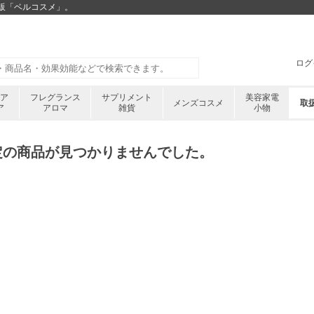
通販「ベルコスメ」。
ログ
ケア
フレグランス
サプリメント
美容家電
メンズコスメ
取
ア
アロマ
雑貨
小物
定の商品が見つかりませんでした。