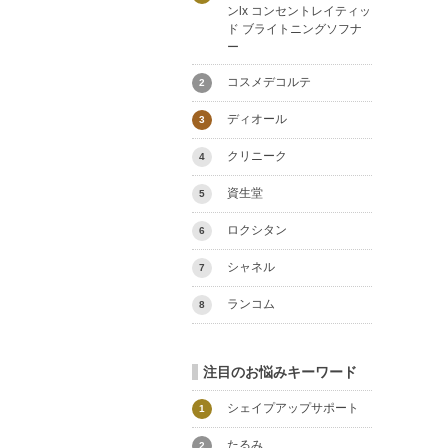
ンlx コンセントレイティッ
ド ブライトニングソフナ
ー
コスメデコルテ
2
ディオール
3
クリニーク
4
資生堂
5
ロクシタン
6
シャネル
7
ランコム
8
注目のお悩みキーワード
シェイプアップサポート
1
たるみ
2