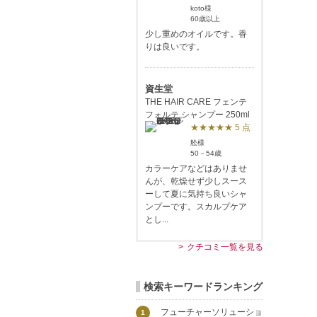
koto様
60歳以上
少し重めのオイルです。香
りは良いです。
資生堂
THE HAIR CARE フェンテ
フォルテ シャンプー 250ml
★★★★★ 5 点
舩様
50－54歳
カラーケアなどはありませ
んが、乾燥せず少しスース
ーして夏に気持ち良いシャ
ンプーです。スカルプケア
とし...
クチコミ一覧を見る
検索キーワードランキング
フューチャーソリューショ
1