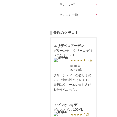
ランキング
クチコミ一覧
最近のクチコミ
エリザベスアーデン
グリーンティ クリーム デオ
ドラント 40ml
★★★★★ 5 点
mikick様
50－54歳
グリーンティーの香りその
ままで持続性があります。
最初はクリームの出し方が
わからなかった。
メゾンオルキデ
グロスオイル 100ML
★★★★ 4 点