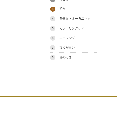
毛穴
3
自然派・オーガニック
4
カラーリングケア
5
エイジング
6
香りが良い
7
目のくま
8