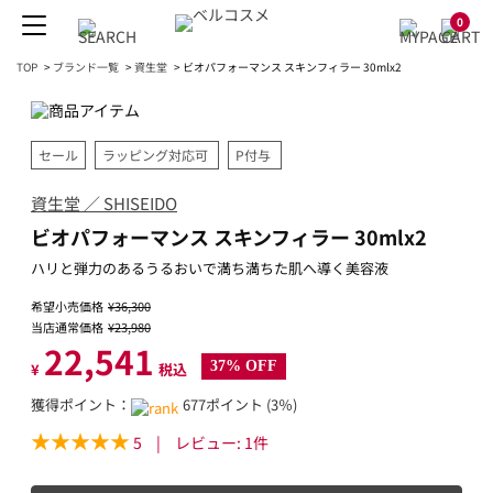
0
TOP
>
ブランド一覧
>
資生堂
>
ビオパフォーマンス スキンフィラー 30mlx2
セール
ラッピング対応可
P付与
資生堂 ／ SHISEIDO
ビオパフォーマンス スキンフィラー 30mlx2
ハリと弾力のあるうるおいで満ち満ちた肌へ導く美容液
希望小売価格
¥36,300
当店通常価格
¥23,980
22,541
37% OFF
¥
税込
獲得ポイント：
677ポイント (3％)
5
|
レビュー:
1
件