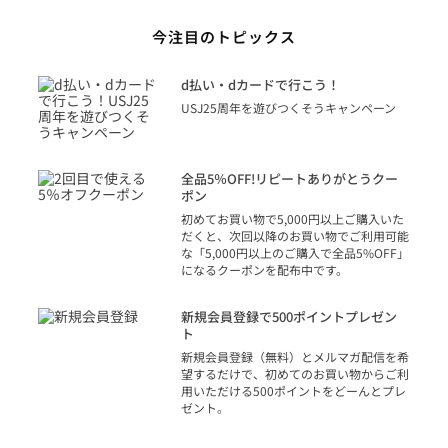
今注目のトピックス
に
d払い・dカードで行こう！
り
USJ25周年を遊びつくそうキャンペーン
トを
決済
話
全品5％OFF!リピートありがとうクー
での
ポン
の方
初めてお買い物で5,000円以上ご購入いた
だくと、次回以降のお買い物でご利用可能
な「5,000円以上のご購入で全品5%OFF」
になるクーポンを配布中です。
り
アカ
新規会員登録で500ポイントプレゼン
ジッ
ト
物で
新規会員登録（無料）とメルマガ配信を希
望するだけで、初めてのお買い物からご利
用いただける500ポイントをどーんとプレ
ゼント。