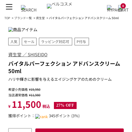
0
TOP
>
ブランド一覧
>
資生堂
>
バイタルパーフェクション アドバンスクリーム 50ml
人気
セール
ラッピング対応可
P付与
資生堂 ／ SHISEIDO
バイタルパーフェクション アドバンスクリーム
50ml
ハリや輝きに影響を与えるエイジングケアのためのクリーム
希望小売価格
¥15,950
当店通常価格
¥11,980
11,500
27% OFF
¥
税込
獲得ポイント：
345ポイント (3％)