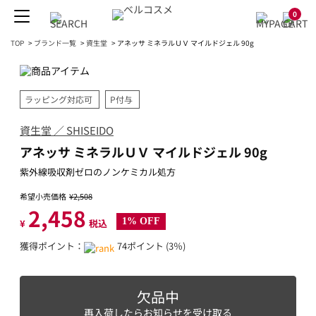
0
TOP
>
ブランド一覧
>
資生堂
>
アネッサ ミネラルＵＶ マイルドジェル 90g
ラッピング対応可
P付与
資生堂 ／ SHISEIDO
アネッサ ミネラルＵＶ マイルドジェル 90g
紫外線吸収剤ゼロのノンケミカル処方
希望小売価格
¥2,508
2,458
1% OFF
¥
税込
獲得ポイント：
74ポイント (3％)
欠品中
再入荷したらお知らせを受け取る