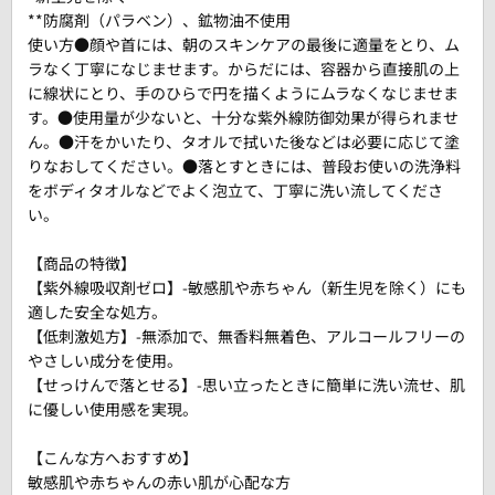
**防腐剤（パラベン）、鉱物油不使用
使い方●顔や首には、朝のスキンケアの最後に適量をとり、ム
ラなく丁寧になじませます。からだには、容器から直接肌の上
に線状にとり、手のひらで円を描くようにムラなくなじませま
す。●使用量が少ないと、十分な紫外線防御効果が得られませ
ん。●汗をかいたり、タオルで拭いた後などは必要に応じて塗
りなおしてください。●落とすときには、普段お使いの洗浄料
をボディタオルなどでよく泡立て、丁寧に洗い流してくださ
い。
【商品の特徴】
【紫外線吸収剤ゼロ】-敏感肌や赤ちゃん（新生児を除く）にも
適した安全な処方。
【低刺激処方】-無添加で、無香料無着色、アルコールフリーの
やさしい成分を使用。
【せっけんで落とせる】-思い立ったときに簡単に洗い流せ、肌
に優しい使用感を実現。
【こんな方へおすすめ】
敏感肌や赤ちゃんの赤い肌が心配な方