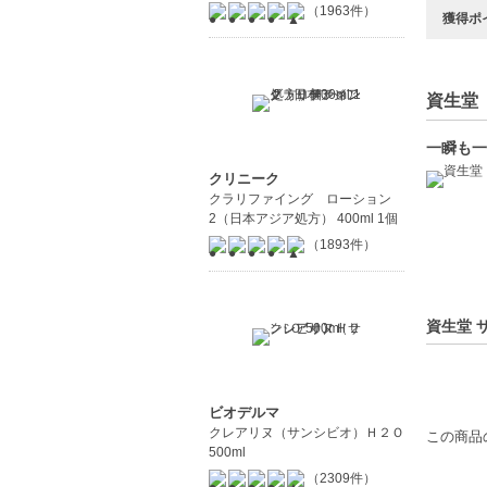
（1963件）
獲得ポ
資生堂（
一瞬も一
クリニーク
クラリファイング ローション
2（日本アジア処方） 400ml 1個
（1893件）
資生堂 
ビオデルマ
クレアリヌ（サンシビオ）Ｈ２Ｏ
この商品
500ml
（2309件）