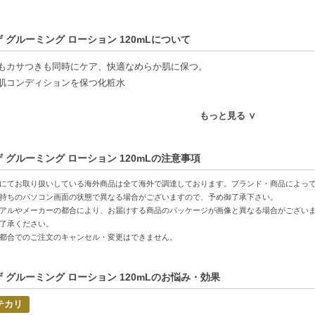
ザ グルーミング ローション 120mLについて
もカサつきも同時にケア、快適なめらか肌に保つ。
肌コンディションを保つ化粧水
特徴】
もっと見る ∨
ケア-肌表面の余分な皮脂を抑え、すっきりさわやかな印象に。
ケア-角質層までしっかり浸透し、うるおいを閉じ込めます。
ザ グルーミング ローション 120mLの注意事項
用感-軽やかなテクスチャーで、ストレスのないスキンケアを実現。
にてお取り扱いしている海外商品は全て海外で調達しております。ブランド・商品によっ
方へおすすめ】
持ちのパソコン画面の状態で異なる場合がございますので、予め御了承下さい。
アルやメーカーの都合により、お届けする商品のパッケージが画像と異なる場合がござい
やカサつきが気になる方
了承ください。
キンケアを行いたい忙しい方
都合でのご注文のキャンセル・変更はできません。
C:4901872931590】
ザ グルーミング ローション 120mLのお悩み・効果
テカリ