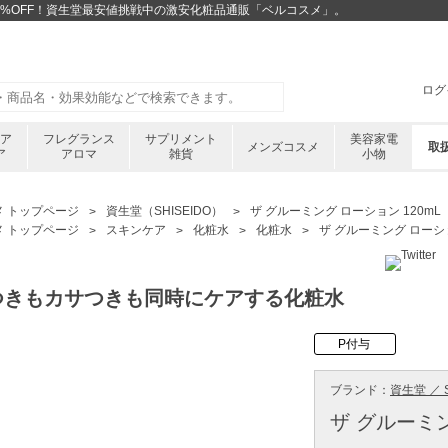
が43%OFF！資生堂最安値挑戦中の激安化粧品通販「ベルコスメ」。
ログ
ケア
フレグランス
サプリメント
美容家電
メンズコスメ
取
ア
アロマ
雑貨
小物
メ トップページ
資生堂（SHISEIDO）
ザ グルーミング ローション 120mL
メ トップページ
スキンケア
化粧水
化粧水
ザ グルーミング ローショ
つきもカサつきも同時にケアする化粧水
P付与
ブランド：
資生堂 ／ S
ザ グルーミン