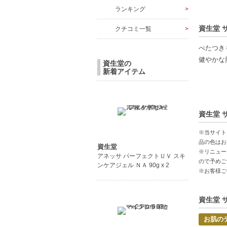
ランキング
資生堂 
クチコミ一覧
べたつき
健やかな
資生堂の
新着アイテム
【商品の
べたつき
カサつき
資生堂 
快適な使
※当サイト
【こんな
品の色はお
資生堂
※リニュー
べたつき
アネッサ パーフェクトＵＶ スキ
ので予めご
手軽にス
ンケアジェル ＮＡ 90g x 2
※お客様ご
【JAN/UP
資生堂 
お肌の