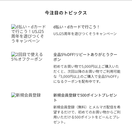
今注目のトピックス
に
d払い・dカードで行こう！
り
USJ25周年を遊びつくそうキャンペーン
トを
決済
話
全品5％OFF!リピートありがとうクー
での
ポン
の方
初めてお買い物で5,000円以上ご購入いた
だくと、次回以降のお買い物でご利用可能
な「5,000円以上のご購入で全品5%OFF」
になるクーポンを配布中です。
り
アカ
新規会員登録で500ポイントプレゼン
ジッ
ト
物で
新規会員登録（無料）とメルマガ配信を希
望するだけで、初めてのお買い物からご利
用いただける500ポイントをどーんとプレ
ゼント。