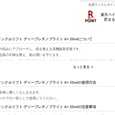
会員ランクとポイ
リンクルリフト ディープレチノブライト A+ 20mlについて
の悩みにアプローチし、肌を整える高機能美容液です。
る肌の不調を整え、肌の潤いを守ります。
おいを与え、肌の弾力感をサポートするため、健康的で輝きのある印象へ導
テクスチャーで、毎日のスキンケアに適しています。
もっと見る ∨
特徴】
リンクルリフト ディープレチノブライト A+ 20mlの使用方法
容液-乾燥や肌の悩みに特化した成分を配合。
る-肌に与える潤いが持続し、健康的な印象を保ちます。
全体に優しくなじませます。
テクスチャー-スキンケアを快適にし、毎日の使用が楽しみになります。
ンケアの一部として使用してください。
リンクルリフト ディープレチノブライト A+ 20mlの注意事項
方へおすすめ】
になる方