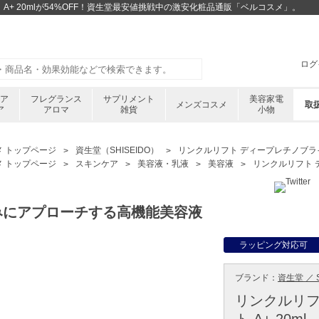
A+ 20mlが54%OFF！資生堂最安値挑戦中の激安化粧品通販「ベルコスメ」。
ログ
ケア
フレグランス
サプリメント
美容家電
メンズコスメ
取
ア
アロマ
雑貨
小物
メ トップページ
資生堂（SHISEIDO）
リンクルリフト ディープレチノブライト 
メ トップページ
スキンケア
美容液・乳液
美容液
リンクルリフト デ
みにアプローチする高機能美容液
ラッピング対応可
ブランド：
資生堂 ／ S
リンクルリフ
ト A+ 20ml