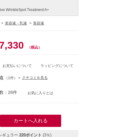
nsive WrinkleSpot Treatment A+
美容液・乳液
美容液
0
7,330
（税込）
お支払いについて
ラッピングについて
点
クチコミを見る
（1件）
数：28件
お気に入りとは
レギュラー
220ポイント
(3％)