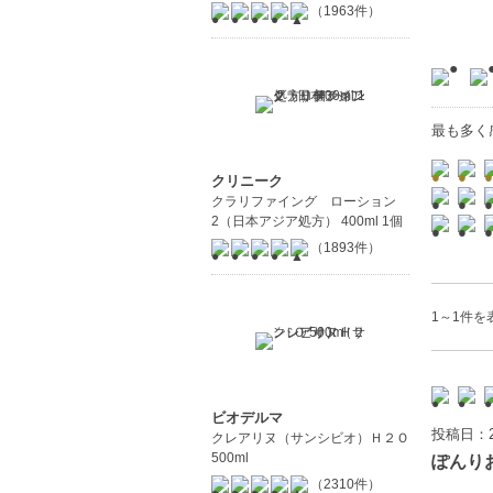
（1963件）
最も多く
クリニーク
クラリファイング ローション
2（日本アジア処方） 400ml 1個
（1893件）
1～1件を表
ビオデルマ
投稿日：2
クレアリヌ（サンシビオ）Ｈ２Ｏ
500ml
ぽんり
（2310件）