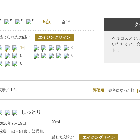
5点
全1件
ク
感じられた効能：
エイジングサイン
ベルコスメで
いただくと、
1件
0
ト！
0
0
0
示／ 1 件
評価順
参考になった順
しっとり
20ml
026年7月19日
お
様 50－54歳：普通肌
感じた効能：
エイジングサイン