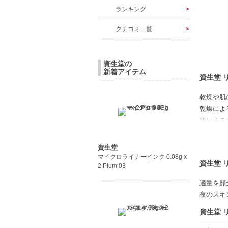
ランキング
クチコミ一覧
資生堂の
新着アイテム
資生堂 
乾燥や肌
乾燥によ
肌にうる
心地よい
資生堂
【商品の
マイクロライナーインク 0.08g x
資生堂 
2 Plum 03
高機能美
潤いを守
適量を顔
心地よい
夜のスキ
資生堂 
【こんな
乾燥が気