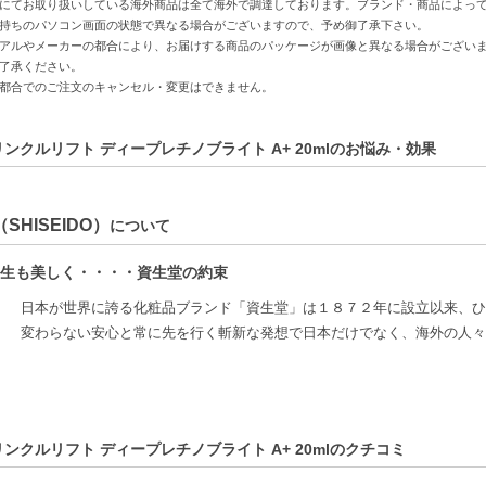
にてお取り扱いしている海外商品は全て海外で調達しております。ブランド・商品によっ
が低下している方
持ちのパソコン画面の状態で異なる場合がございますので、予め御了承下さい。
アルやメーカーの都合により、お届けする商品のパッケージが画像と異なる場合がござい
C:0729238222946】
了承ください。
都合でのご注文のキャンセル・変更はできません。
リンクルリフト ディープレチノブライト A+ 20mlのお悩み・効果
SHISEIDO）
について
生も美しく・・・・資生堂の約束
日本が世界に誇る化粧品ブランド「資生堂」は１８７２年に設立以来、ひ
変わらない安心と常に先を行く斬新な発想で日本だけでなく、海外の人々
リンクルリフト ディープレチノブライト A+ 20mlのクチコミ