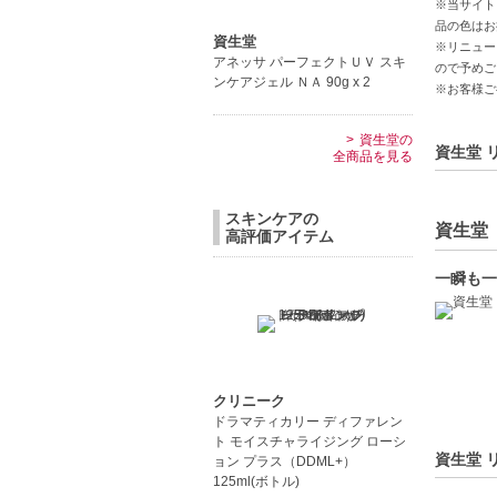
※当サイト
肌の弾力
品の色はお
資生堂
※リニュー
【JAN/UP
アネッサ パーフェクトＵＶ スキ
ので予めご
ンケアジェル ＮＡ 90g x 2
※お客様ご
資生堂の
資生堂 
全商品を見る
スキンケアの
資生堂（
高評価アイテム
一瞬も一
クリニーク
ドラマティカリー ディファレン
ト モイスチャライジング ローシ
資生堂 
ョン プラス（DDML+）
125ml(ボトル)