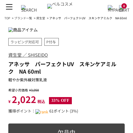
0
TOP
>
ブランド一覧
>
資生堂
>
アネッサ パーフェクトUV スキンケアミルク NA 60ml
ラッピング対応可
P付与
資生堂 ／ SHISEIDO
アネッサ パーフェクトUV スキンケアミル
ク NA 60ml
軽やか紫外線対策乳液
希望小売価格
¥3,058
2,022
33% OFF
¥
税込
獲得ポイント：
61ポイント (3％)
欠品中