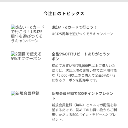
今注目のトピックス
に
d払い・dカードで行こう！
り
USJ25周年を遊びつくそうキャンペーン
トを
決済
話
全品5％OFF!リピートありがとうクー
での
ポン
の方
初めてお買い物で5,000円以上ご購入いた
だくと、次回以降のお買い物でご利用可能
な「5,000円以上のご購入で全品5%OFF」
になるクーポンを配布中です。
り
アカ
新規会員登録で500ポイントプレゼン
ジッ
ト
物で
新規会員登録（無料）とメルマガ配信を希
望するだけで、初めてのお買い物からご利
用いただける500ポイントをどーんとプレ
ゼント。