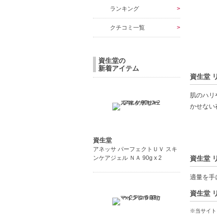
ランキング
クチコミ一覧
資生堂の
新着アイテム
資生堂 
肌のハリ
かせない
主成分に
人毛穴を
資生堂
アネッサ パーフェクトＵＶ スキ
ンケアジェル ＮＡ 90g x 2
資生堂 
独自のデ
れます。
適量を手
資生堂 
「シャク
れること
※当サイト