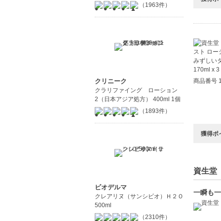
（1963件）
商品番号 1
クリニーク
クラリファイング ローション
2（日本アジア処方） 400ml 1個
（1893件）
獲得ポ
資生堂（
ビオデルマ
一瞬も一
クレアリヌ（サンシビオ）Ｈ２Ｏ
500ml
（2310件）