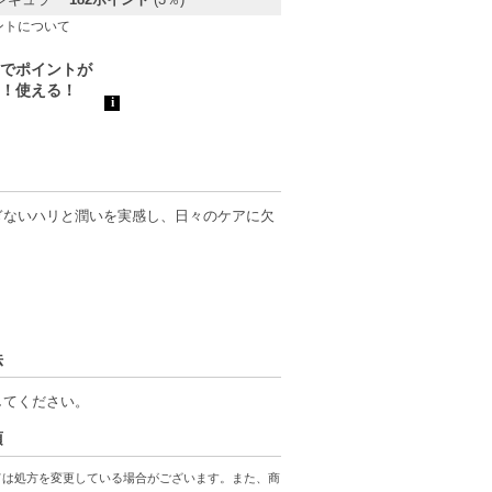
ントについて
ぎないハリと潤いを実感し、日々のケアに欠
ディションを整えます。乾燥による小ジワや大
に導いてくれます。
法
りと浸透し、もっちりとした肌へと導いてく
す。
してください。
項
かな潤いが持続します。日々のケアに取り入
ょう。
ては処方を変更している場合がございます。また、商