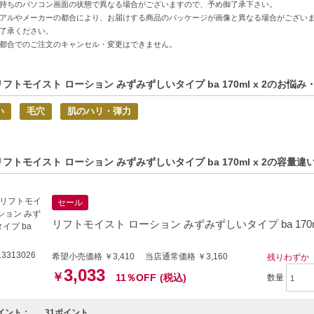
持ちのパソコン画面の状態で異なる場合がございますので、予め御了承下さい。
水は、エイジングケアに興味のある方や肌にハリを取り戻したい方に特にお
アルやメーカーの都合により、お届けする商品のパッケージが画像と異なる場合がござい
了承ください。
すこやかな肌を育んでいくことができるでしょう。
都合でのご注文のキャンセル・変更はできません。
特徴】
ネシス(R)配合-肌のハリや潤いをサポートし、すこやかな状態を整えます
リフトモイスト ローション みずみずしいタイプ ba 170ml x 2のお悩み
タイプのテクスチャー-滑らかで肌になじみやすく、角質層までしっかり浸透
い
毛穴
肌のハリ・弾力
ルコールフリー-敏感肌の方も使いやすい仕様で、肌への刺激を抑えています
方へおすすめ】
リフトモイスト ローション みずみずしいタイプ ba 170ml x 2の容量
や艶が気になり、エイジングケアを始めたい方
人毛穴が気になる方で、しっとりと潤う化粧水をお求めの方
セール
リフトモイスト ローション みずみずしいタイプ ba 170
3313026
希望小売価格 ￥3,410 当店通常価格 ￥3,160
残りわずか
3,033
￥
11％OFF
(税込)
数量
イント：
31ポイント