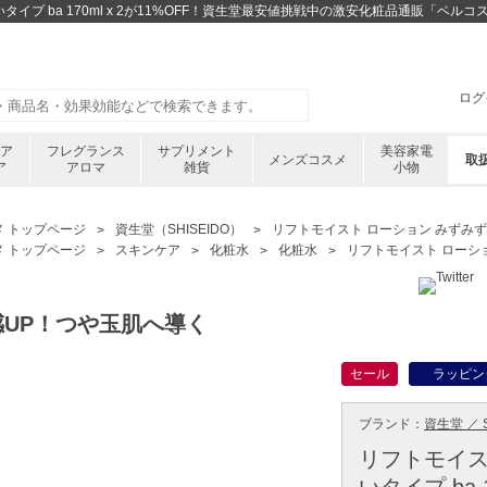
イプ ba 170ml x 2が11%OFF！資生堂最安値挑戦中の激安化粧品通販「ベルコ
ログ
ケア
フレグランス
サプリメント
美容家電
メンズコスメ
取
ア
アロマ
雑貨
小物
メ トップページ
資生堂（SHISEIDO）
リフトモイスト ローション みずみずしいタ
メ トップページ
スキンケア
化粧水
化粧水
リフトモイスト ローション 
感UP！つや玉肌へ導く
セール
ラッピン
ブランド：
資生堂 ／ S
リフトモイス
いタイプ ba 1