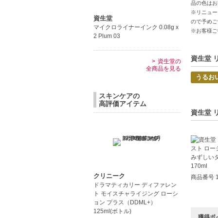
品の色はお
この化粧
※リニュー
資生堂
ので予めご
で、より
マイクロライナーインク 0.08g x
※お客様ご
2 Plum 03
【商品の
コラジェ
資生堂 
資生堂の
デュウィ
全商品を見る
うるお
エチルア
スキンケアの
【こんな
高評価アイテム
資生堂 
肌のハリ
乾燥や大
クリニーク
商品番号 1
ドラマティカリー ディファレン
ト モイスチャライジング ローシ
ョン プラス（DDML+）
125ml(ボトル)
獲得ポ