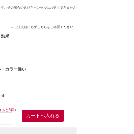
すすめです。毎日のスキンケアに加えること
ます。その場合の返品キャンセルはお受けできません
ご注文前に必ずこちらをご確認ください。
・効果
しもっちりとした肌へ導く
違い・カラー違い
ml
（あと3個）