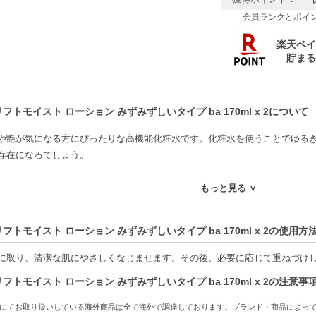
会員ランクとポイ
リフトモイスト ローション みずみずしいタイプ ba 170ml x 2について
や艶が気になる方にぴったりな高機能化粧水です。化粧水を使うことでゆる
存在になるでしょう。
は、肌に潤いを与える「コラジェネシス(R)」が配合されており、肌のコン
もっと見る ∨
目立たなくする効果が期待でき、使用後は「つや玉」に満ちた明るい肌印象
リフトモイスト ローション みずみずしいタイプ ba 170ml x 2の使用方
ュウィタイプのテクスチャーは、滑らかな肌なじみが特徴です。肌にしっか
刺激が少ないエチルアルコールフリーで、敏感肌の方にも使いやすい仕様で
に取り、清潔な肌にやさしくなじませます。その後、必要に応じて重ねづけ
リフトモイスト ローション みずみずしいタイプ ba 170ml x 2の注意事
ヤクエキス」や「バラエキス」など、肌のキメを整える成分で構成され、豊
で、肌の状態を守りながら、しっとりとした仕上がりを実感できることでし
にてお取り扱いしている海外商品は全て海外で調達しております。ブランド・商品によっ