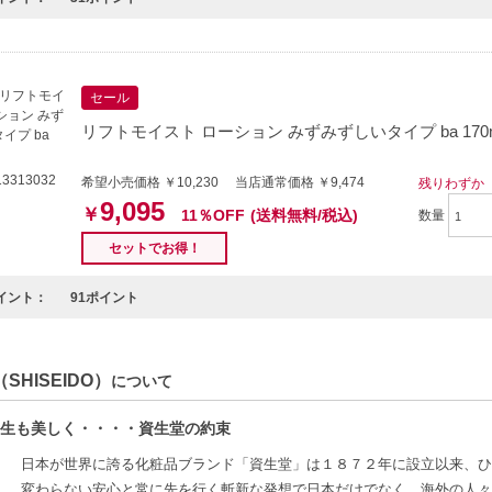
セール
リフトモイスト ローション みずみずしいタイプ ba 170ml
3313032
希望小売価格 ￥10,230 当店通常価格 ￥9,474
残りわずか
9,095
￥
11％OFF
(送料無料/税込)
数量
セットでお得！
イント：
91ポイント
SHISEIDO）
について
生も美しく・・・・資生堂の約束
日本が世界に誇る化粧品ブランド「資生堂」は１８７２年に設立以来、ひ
変わらない安心と常に先を行く斬新な発想で日本だけでなく、海外の人々