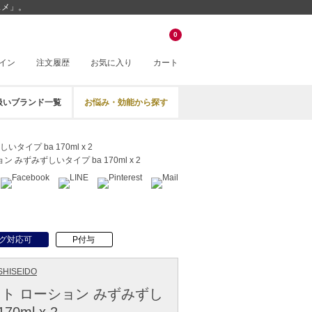
スメ」。
0
イン
注文履歴
お気に入り
カート
扱いブランド一覧
お悩み・効能から探す
イプ ba 170ml x 2
みずみずしいタイプ ba 170ml x 2
グ対応可
P付与
HISEIDO
ト ローション みずみずし
70ml x 2