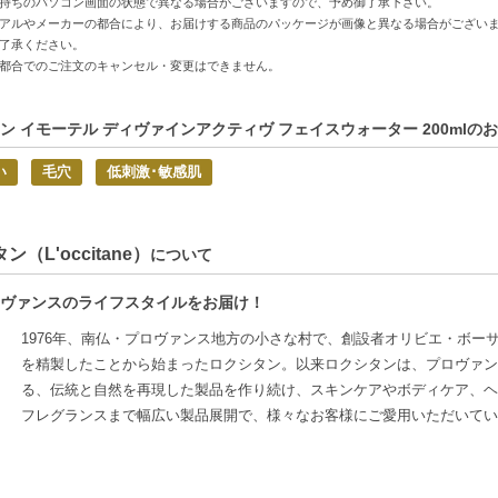
持ちのパソコン画面の状態で異なる場合がございますので、予め御了承下さい。
アルやメーカーの都合により、お届けする商品のパッケージが画像と異なる場合がござい
C:3253581779873】
了承ください。
都合でのご注文のキャンセル・変更はできません。
ン イモーテル ディヴァインアクティヴ フェイスウォーター 200mlの
い
毛穴
低刺激･敏感肌
ン（L'occitane）
について
ヴァンスのライフスタイルをお届け！
1976年、南仏・プロヴァンス地方の小さな村で、創設者オリビエ・ボー
を精製したことから始まったロクシタン。以来ロクシタンは、プロヴァン
る、伝統と自然を再現した製品を作り続け、スキンケアやボディケア、ヘ
フレグランスまで幅広い製品展開で、様々なお客様にご愛用いただいてい