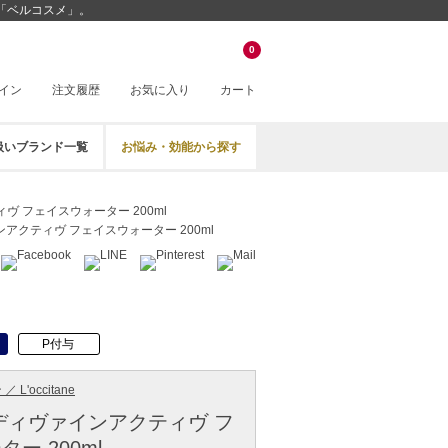
販「ベルコスメ」。
0
イン
注文履歴
お気に入り
カート
扱いブランド一覧
お悩み・効能から探す
ヴ フェイスウォーター 200ml
アクティヴ フェイスウォーター 200ml
P付与
 L'occitane
ディヴァインアクティヴ フ
ー 200ml