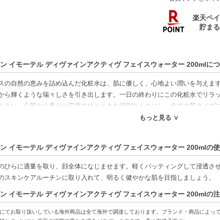
ン イモーテル ディヴァインアクティヴ フェイスウォーター 200mlに
スの自然の恵みを詰め込んだ化粧水は、肌に優しく、心地よい潤いを与えま
から輝くような瑞々しさを引き出します。一日の終わりにこの化粧水でリラ
ださい。心華やぐ香りが日常のひとときを特別なものにし、全ての肌タイプ
のスキンケアルーチンに加えることで、より明るく、健やかに見える肌へと
もっと見る ∨
特徴】
ン イモーテル ディヴァインアクティヴ フェイスウォーター 200mlの
スの自然由来成分-肌にやさしい自然の恵みをたっぷり配合し、毎日使える化
テクスチャー-すっと肌に馴染み、ベタつかず瑞々しい潤いをもたらします。
のひらに適量を取り、顔全体になじませます。軽くパッティングして浸透さ
プ対応の優しい処方-肌を整え健やかに保ち、リラックスできる心地よい香り
のスキンケアルーチンに取り入れて、明るく健やかな肌を目指しましょう。
ン イモーテル ディヴァインアクティヴ フェイスウォーター 200mlの
方へおすすめ】
しい化粧水を探している方
にてお取り扱いしている海外商品は全て海外で調達しております。ブランド・商品によっ
キンケアで潤いと明るさを求める方