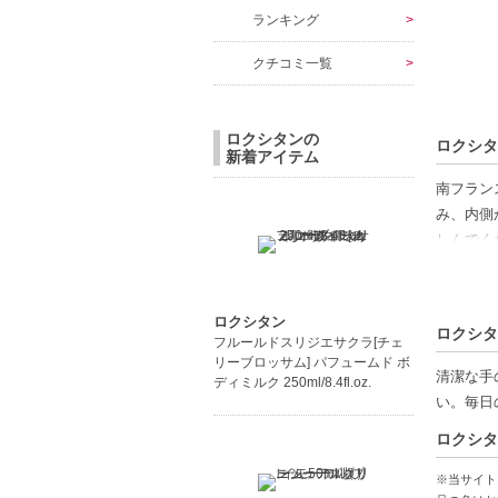
ランキング
クチコミ一覧
ロクシタンの
ロクシタ
新着アイテム
南フラン
み、内側
しんでく
す。毎日
【商品の
ロクシタン
ロクシタ
南フラン
フルールドスリジエサクラ[チェ
リーブロッサム] パフュームド ボ
軽やかな
清潔な手
ディミルク 250ml/8.4fl.oz.
全肌タイ
い。毎日
ロクシタ
【こんな
肌にやさ
※当サイト
毎日のス