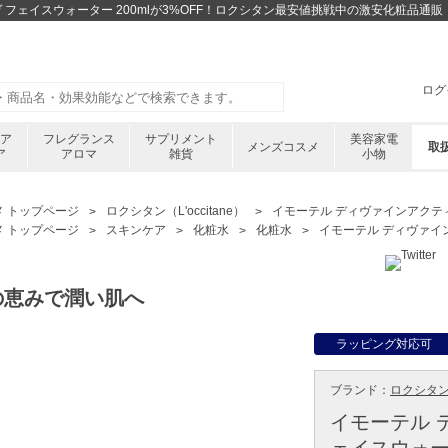
 フェイスウォーター 200mlが3%OFF！ロクシタン最安値挑戦中の激安化粧品通
ログ
ケア
フレグランス
サプリメント
美容家電
メンズコスメ
取
ア
アロマ
雑貨
小物
メ トップページ
ロクシタン（L'occitane）
イモーテル ディヴァインアクティ
メ トップページ
スキンケア
化粧水
化粧水
イモーテル ディヴァイン
の恵みで潤い肌へ
ラッピング対応可
ブランド：
ロクシタン ／
イモーテル 
ェイスウォータ