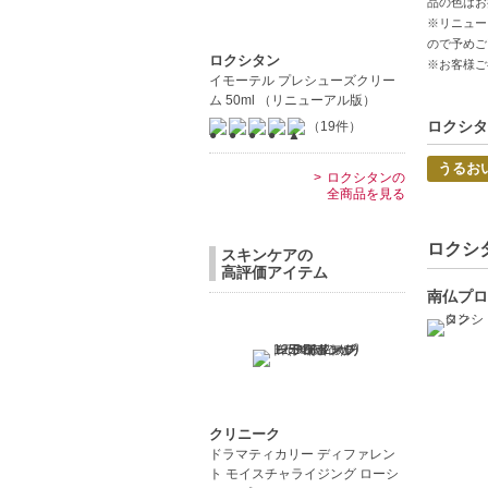
品の色はお
※リニュー
【JAN/UP
ので予めご
ロクシタン
※お客様ご
イモーテル プレシューズクリー
ム 50ml （リニューアル版）
ロクシタ
（19件）
うるお
ロクシタンの
全商品を見る
ロクシタ
スキンケアの
高評価アイテム
南仏プロ
クリニーク
ドラマティカリー ディファレン
ト モイスチャライジング ローシ