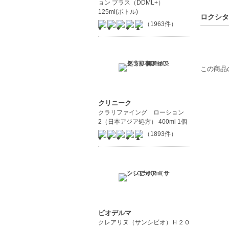
ョン プラス（DDML+）
125ml(ボトル)
ロクシタ
（1963件）
この商品
クリニーク
クラリファイング ローション
2（日本アジア処方） 400ml 1個
（1893件）
ビオデルマ
クレアリヌ（サンシビオ）Ｈ２Ｏ