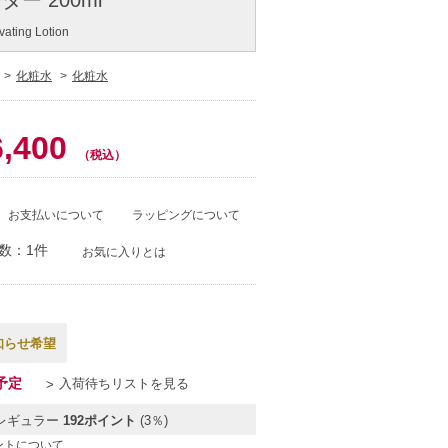
vating Lotion
化粧水
化粧水
0
6,400
（税込）
お支払いについて
ラッピングについて
数：1件
お気に入りとは
知らせ希望
予定
入荷待ちリストを見る
レギュラー
192ポイント
(3％)
ントについて