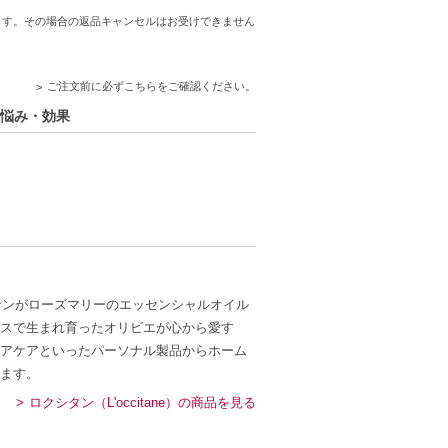
ます。その場合の返品キャンセルはお受けできません
ご注文前に必ずこちらをご確認ください。
お悩み・効果
サンがローズマリーのエッセンシャルオイル
スで生まれ育ったオリビエが心から愛す
アケアといったパーソナル製品からホーム
ます。
ロクシタン（L'occitane）の商品を見る