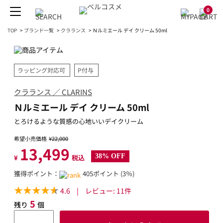
0
TOP
>
ブランド一覧
>
クラランス
>
Ｎルミエール デイ クリーム 50ml
ラッピング対応可
P付与
クラランス ／ CLARINS
Ｎルミエール デイ クリーム 50ml
とろけるような質感の心地いいデイクリーム
希望小売価格
¥22,000
13,499
38% OFF
¥
税込
獲得ポイント：
405ポイント (3％)
4.6
|
レビュー:
11
件
5
残り
個