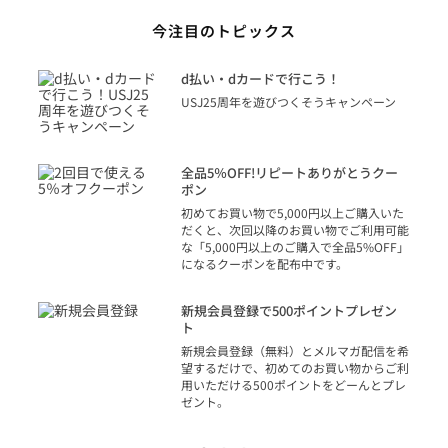
今注目のトピックス
に
d払い・dカードで行こう！
り
USJ25周年を遊びつくそうキャンペーン
トを
決済
話
全品5％OFF!リピートありがとうクー
での
ポン
の方
初めてお買い物で5,000円以上ご購入いた
だくと、次回以降のお買い物でご利用可能
な「5,000円以上のご購入で全品5%OFF」
になるクーポンを配布中です。
り
アカ
新規会員登録で500ポイントプレゼン
ジッ
ト
物で
新規会員登録（無料）とメルマガ配信を希
望するだけで、初めてのお買い物からご利
用いただける500ポイントをどーんとプレ
ゼント。