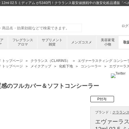
12ml 02.5 ミディアム が5340円！クラランス最安値挑戦中の激安化粧品通販「
ログ
ケア
フレグランス
サプリメント
美容家電
メンズコスメ
取
ア
アロマ
雑貨
小物
メ トップページ
クラランス（CLARINS）
エヴァーラスティング コンシーラー 
メ トップページ
メイクアップ
化粧下地
コンシーラー
エヴァーラステ
質感のフルカバー＆ソフトコンシーラー
P付与
ブランド：
クラランス 
エヴァーラス
12ml 02.5