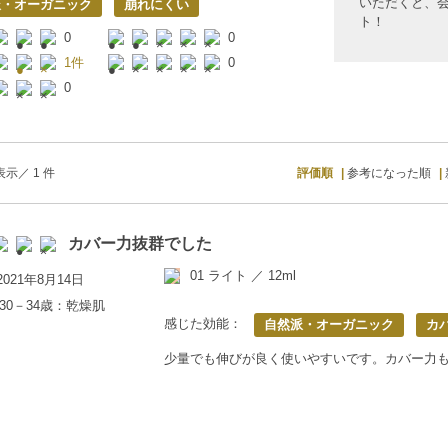
いただくと、
派・オーガニック
崩れにくい
ト！
0
0
1件
0
0
示／ 1 件
評価順
参考になった順
カバー力抜群でした
01 ライト ／ 12ml
021年8月14日
30－34歳：乾燥肌
感じた効能：
自然派・オーガニック
カ
少量でも伸びが良く使いやすいです。カバー力