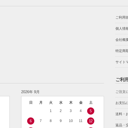
ご利用
個人情
会社概
特定商
サイト
ご利
2026年 9月
ご注文
日
月
火
水
木
金
土
お支払
1
2
3
4
5
送料・
6
7
8
9
10
11
12
返品・