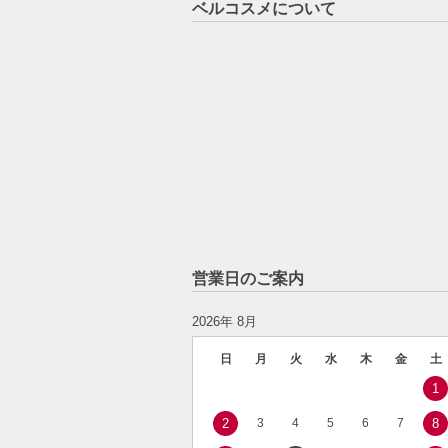
ベルコスメについて
営業日のご案内
2026年 8月
日
月
火
水
木
金
土
1
2
3
4
5
6
7
8