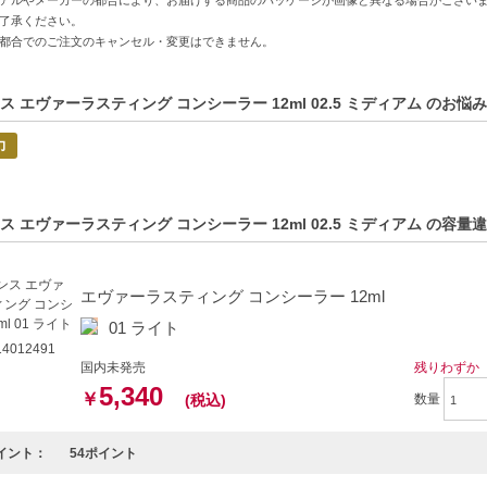
の商品は、ヤマト運輸、佐川急便もしくは日本郵便で発送をさせて頂きます
了承ください。
日・お時間帯指定は承っておりません。
都合でのご注文のキャンセル・変更はできません。
票の依頼主名、納品書に弊社以外の物流センター社名が記載されることがあ
意書き記載がある商品の合計金額が16666円以上の場合、別途手数料が発生
ご注文でも倉庫が異なる場合や配送用箱の関係で荷物を分割して配送する場合
ス エヴァーラスティング コンシーラー 12ml 02.5 ミディアム のお悩
分割してそれぞれの荷物に同梱されますが手数料等の変更はございませんの
力
品はラッピングができません。
特徴】
ス エヴァーラスティング コンシーラー 12ml 02.5 ミディアム の容
-軽やかなつけ心地で、肌に自然になじむ使いやすさ。
ー-小じわや色ムラをカバーし、滑らかな肌を演出。
-有機キヌア配合で、乾燥から肌をしっかり守る。
エヴァーラスティング コンシーラー 12ml
01 ライト
方へおすすめ】
4012491
をしっかりカバーしたい方
国内未発売
残りわずか
でナチュラルな仕上がりを求める方
5,340
￥
(税込)
数量
C:3380810405903】
イント：
54ポイント