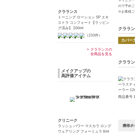
◇こちら
ので予めご
◇お届け
クラランス
※お客様ご
◇配送伝
トーニング ローション SP エキ
◇上記注
ストラ コンフォート【ラッピン
グ済み】 200ml
◇1件の
クララン
明細書は
（233件）
カバー
◇この商
クラランスの
全商品を見る
【商品の
クララン
軽い質感
フルカバ
メイクアップの
高評価アイテム
潤い成分
【こんな
商品番号 1
肌の悩み
軽い質感
【JAN/UP
クリニーク
獲得ポ
ラッシュ パワー マスカラ ロング
ウェアリング フォーミュラ 6ml