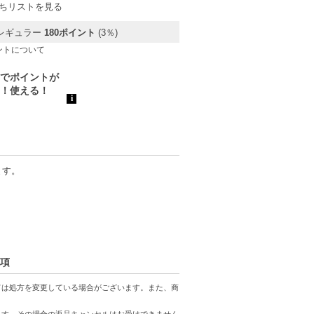
ちリストを見る
レギュラー
180ポイント
(3％)
ントについて
ます。
事項
、コンビニ後払いに変更をさせて頂きます。
ては処方を変更している場合がございます。また、商
ます。その場合の返品キャンセルはお受けできません