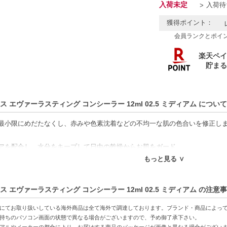
入荷未定
入荷待
獲得ポイント：
会員ランクとポイ
ス エヴァーラスティング コンシーラー 12ml 02.5 ミディアム について
最小限にめだたなくし、赤みや色素沈着などの不均一な肌の色合いを修正し
アを配合し、水分をキープして日中の乾燥からお肌をガード。
効果のために有機オーツ麦糖を強化。
もっと見る ∨
メイクアップベースとしても使用できます。
ス エヴァーラスティング コンシーラー 12ml 02.5 ミディアム の注意
ください】
の商品は代引きでの発送ができかねます。代引きでご注文いただいた場合は
にてお取り扱いしている海外商品は全て海外で調達しております。ブランド・商品によっ
後払いには、決済代行会社による審査がございます。予めご了承ください。
持ちのパソコン画面の状態で異なる場合がございますので、予め御了承下さい。
アルやメーカーの都合により、お届けする商品のパッケージが画像と異なる場合がござい