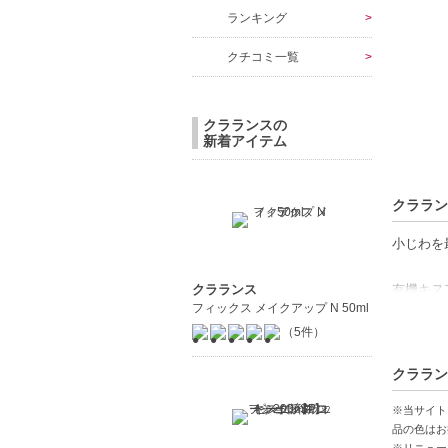
ランキング
クチコミ一覧
クラランスの
新着アイテム
クララン
小じわを
有機キヌ
クラランス
フィックス メイクアップ N 50ml
引き締め
（5件）
まぶたの
クララン
【ご注意
◇こちら
※当サイト
コンビニ
品の色はお
※リニュー