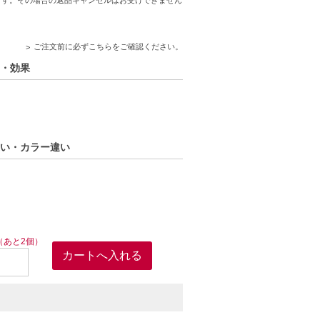
。配送便のご指定はできません。
ります。
ご注文前に必ずこちらをご確認ください。
する場合があります。予めご了承ください。
がございます。予めご了承ください。また、
み・効果
でご安心ください。
量違い・カラー違い
（あと2個）