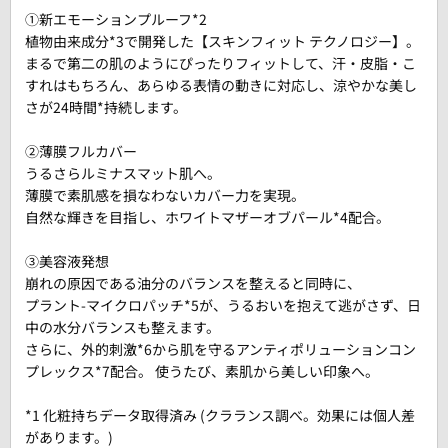
①新エモーションプルーフ*2
植物由来成分*3で開発した【スキンフィット テクノロジー】。
まるで第二の肌のようにぴったりフィットして、汗・皮脂・こ
すれはもちろん、あらゆる表情の動きに対応し、涼やかな美し
さが24時間*持続します。
②薄膜フルカバー
うるさらルミナスマット肌へ。
薄膜で素肌感を損なわないカバー力を実現。
自然な輝きを目指し、ホワイトマザーオブパール*4配合。
③美容液発想
崩れの原因である油分のバランスを整えると同時に、
プラント-マイクロパッチ*5が、うるおいを抱えて逃がさず、日
中の水分バランスも整えます。
さらに、外的刺激*6から肌を守るアンティポリューションコン
プレックス*7配合。 使うたび、素肌から美しい印象へ。
*1 化粧持ちデータ取得済み (クラランス調べ。効果には個人差
があります。)