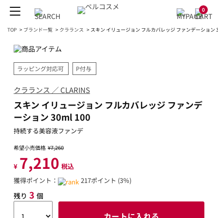
0
TOP
>
ブランド一覧
>
クラランス
>
スキン イリュージョン フルカバレッジ ファンデーション 30m
ラッピング対応可
P付与
クラランス ／ CLARINS
スキン イリュージョン フルカバレッジ ファンデ
ーション 30ml 100
持続する美容液ファンデ
希望小売価格
¥7,260
7,210
¥
税込
獲得ポイント：
217ポイント (3％)
3
残り
個
カートに入れる