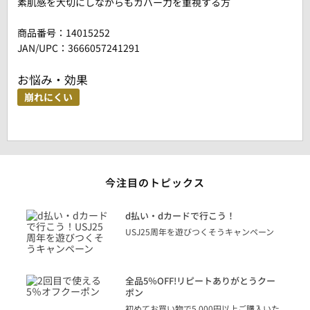
素肌感を大切にしながらもカバー力を重視する方
商品番号：
14015252
JAN/UPC：3666057241291
お悩み・効果
崩れにくい
今注目のトピックス
に
d払い・dカードで行こう！
り
USJ25周年を遊びつくそうキャンペーン
トを
決済
話
全品5％OFF!リピートありがとうクー
での
ポン
の方
初めてお買い物で5,000円以上ご購入いた