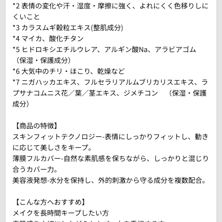
*2 表情の変化や汗・湿度・摩擦に強く、よれにくく色移りしに
くいこと
*3 カラスムギ穀粒エキス(整肌成分)
*4 マイカ、酸化チタン
*5 ヒドロキシエチルウレア、アルギン酸Na、アラビアゴム
（保湿・保護成分）
*6 大気中のチリ・ほこり、乾燥など
*7 ニガハッカエキス、フルセラリアルムブリカリスエキス、ラ
プサナコムニス花／葉／茎エキス、ジメチコン （保湿・保護
成分）
【商品の特徴】
スキンフィットテクノロジー-表情にしっかりフィットし、動き
に応じて美しさをキープ。
薄膜フルカバー-自然な素肌感を保ちながら、しっかりと混じり
合うカバー力。
美容液発想-水分を保持し、外的刺激から守る成分を複数配合。
【こんな方へおすすめ】
メイクを長時間キープしたい方