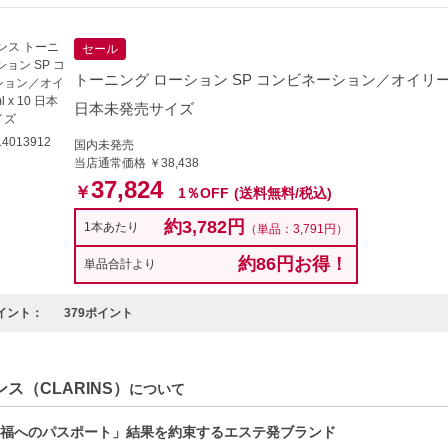
セール
トーニング ローション SP コンビネーション／オイリー 400
日本未発売サイズ
4013912
国内未発売
当店通常価格 ￥38,438
37,824
￥
1％OFF
(送料無料/税込)
約3,782円
1本あたり
（単品：3,791円）
約86円お得！
単品合計より
イント：
379ポイント
ス（CLARINS）
について
福へのパスポート」結果を約束するエステ発ブランド