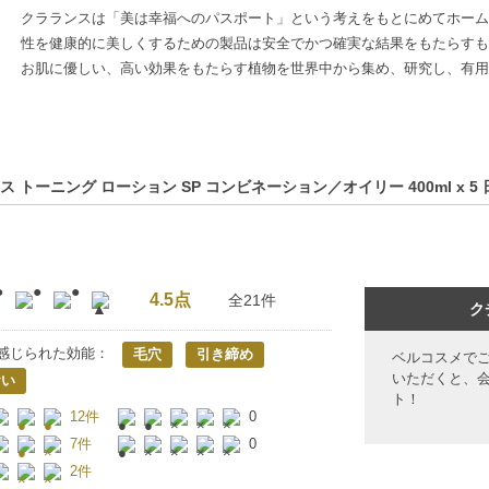
クラランスは「美は幸福へのパスポート」という考えをもとにめてホーム
性を健康的に美しくするための製品は安全でかつ確実な結果をもたらすも
お肌に優しい、高い効果をもたらす植物を世界中から集め、研究し、有用
ス トーニング ローション SP コンビネーション／オイリー 400ml x
4.5点
全21件
ク
感じられた効能：
毛穴
引き締め
ベルコスメで
いただくと、
おい
ト！
12件
0
7件
0
2件