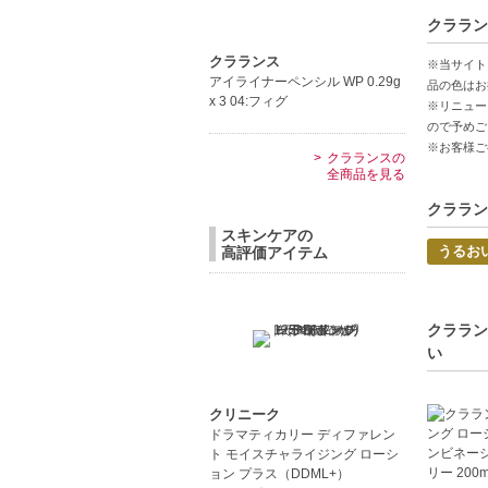
【商品の
クララン
植物由来
さっぱり
クラランス
※当サイト
アイライナーペンシル WP 0.29g
フルーテ
品の色はお
x 3 04:フィグ
※リニュー
ので予めご
【こんな
※お客様ご
クラランスの
オイリー
全商品を見る
毎日のス
クララン
スキンケアの
うるお
高評価アイテム
クララン
い
クリニーク
ドラマティカリー ディファレン
ト モイスチャライジング ローシ
ョン プラス（DDML+）