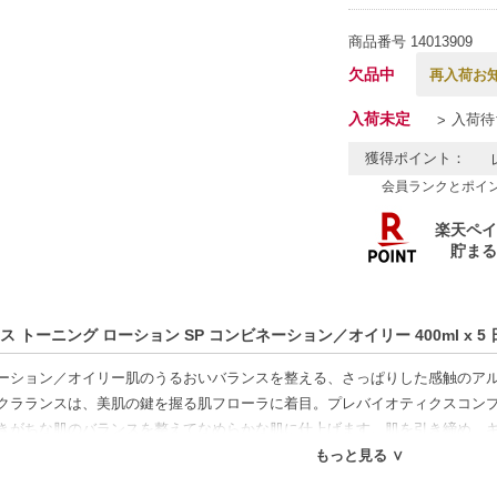
商品番号
14013909
欠品中
再入荷お
入荷未定
入荷待
獲得ポイント：
会員ランクとポイ
ス トーニング ローション SP コンビネーション／オイリー 400ml x 
ーション／オイリー肌のうるおいバランスを整える、さっぱりした感触のア
クラランスは、美肌の鍵を握る肌フローラに着目。プレバイオティクスコン
きがちな肌のバランスを整えてなめらかな肌に仕上げます。肌を引き締め、
ラルの香り。
もっと見る ∨