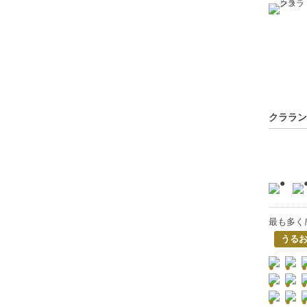
クララン
最も多く
うる