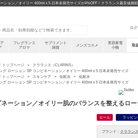
ネーション／オイリー 400ml x 5 日本未発売サイズが4%OFF！クラランス最安
ログ
ケア
フレグランス
サプリメント
美容家電
メンズコスメ
取
ア
アロマ
雑貨
小物
メ トップページ
クラランス（CLARINS）
グ ローション SP コンビネーション／オイリー 400ml x 5 日本未発売サイズ
メ トップページ
スキンケア
化粧水
化粧水
グ ローション SP コンビネーション／オイリー 400ml x 5 日本未発売サイズ
ビネーション／オイリー肌のバランスを整えるロー
セール
ラッピン
ブランド：
クラランス 