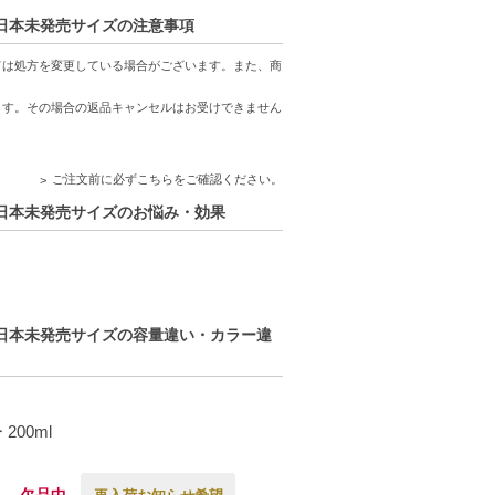
 5 日本未発売サイズの注意事項
キスが肌を整えます。
ては処方を変更している場合がございます。また、商
ます。
ます。その場合の返品キャンセルはお受けできません
ご注文前に必ずこちらをご確認ください。
 5 日本未発売サイズのお悩み・効果
 5 日本未発売サイズの容量違い・カラー違
00ml
欠品中