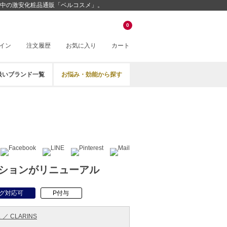
値挑戦中の激安化粧品通販「ベルコスメ」。
0
イン
注文履歴
お気に入り
カート
扱いブランド一覧
お悩み・効能から探す
ションがリニューアル
グ対応可
P付与
／ CLARINS