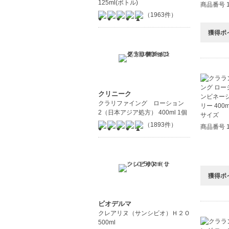
125ml(ボトル)
商品番号 1
（1963件）
獲得ポ
クリニーク
クラリファイング ローション
2（日本アジア処方） 400ml 1個
（1893件）
商品番号 1
獲得ポ
ビオデルマ
クレアリヌ（サンシビオ）Ｈ２Ｏ
500ml