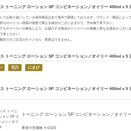
特徴】
ス トーニング ローション SP コンビネーション／オイリー 400ml x
成分がバランスを整える-プレバイオティクスコンプレックスとハマメリスエ
とした使用感-アルコールフリーで、ベタつきを残さず心地よい使い心地。
にてお取り扱いしている海外商品は全て海外で調達しております。ブランド・商品によっ
ィフローラルの香り-使用時に癒される香りで、リフレッシュ効果も期待でき
持ちのパソコン画面の状態で異なる場合がございますので、予め御了承下さい。
アルやメーカーの都合により、お届けする商品のパッケージが画像と異なる場合がござい
了承ください。
方へおすすめ】
都合でのご注文のキャンセル・変更はできません。
肌やコンビネーション肌でお悩みの方
キンケアをより効果的にしたい方
ス トーニング ローション SP コンビネーション／オイリー 400ml x
い
毛穴
にきび
ス トーニング ローション SP コンビネーション／オイリー 400ml x
トーニング ローション SP コンビネーション／オイリー 2
希望小売価格 ￥4,620