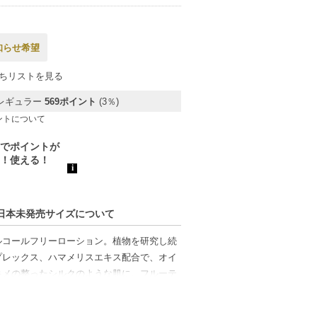
知らせ希望
ちリストを見る
レギュラー
569ポイント
(3％)
ントについて
5 日本未発売サイズについて
ルコールフリーローション。植物を研究し続
プレックス、ハマメリスエキス配合で、オイ
キメの整ったシルクのような肌に。フルーテ