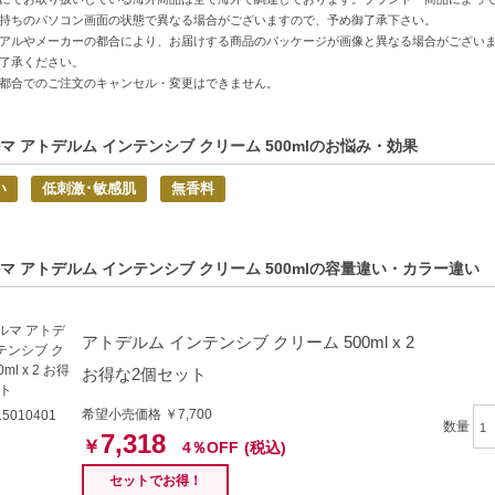
ウム配合-皮膚のバリア機能を強化し、しっとりやわらかな肌へ導きます。
持ちのパソコン画面の状態で異なる場合がございますので、予め御了承下さい。
スター成分-乾燥から肌を守り、バランスを整えることで美肌をサポートしま
アルやメーカーの都合により、お届けする商品のパッケージが画像と異なる場合がござい
了承ください。
感肌向け-お子様と一緒に使えるマイルド処方で安心してご使用いただけます
都合でのご注文のキャンセル・変更はできません。
方へおすすめ】
あれに悩む方
マ アトデルム インテンシブ クリーム 500mlのお悩み・効果
方
い
低刺激･敏感肌
無香料
C:3701129802076】
マ アトデルム インテンシブ クリーム 500mlの容量違い・カラー違い
アトデルム インテンシブ クリーム 500ml x 2
お得な2個セット
希望小売価格 ￥7,700
5010401
数量
7,318
￥
4％OFF
(税込)
セットでお得！