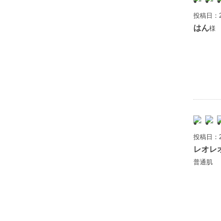
投稿日：2
はん
様 
投稿日：2
レオレ
普通肌