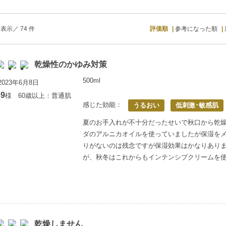
表示／ 74 件
評価順
参考になった順
乾燥性のかゆみ対策
500ml
023年6月8日
9
様 60歳以上：普通肌
感じた効能：
うるおい
低刺激･敏感肌
夏のお手入れが不十分だったせいで秋口から乾
ダのアルニカオイルを使っていましたが保湿を
りがないのは残念ですが保湿効果はかなりあり
が、秋冬はこれからもインテンシブクリームを
乾燥しません