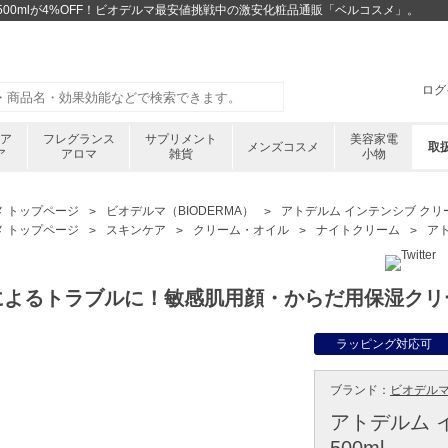
 500mlが4%OFF！ビオデルマ最安値挑戦中の激安化粧品通販「ベルコスメ」。
ログ
ケア
フレグランス
サプリメント
美容家電
メンズコスメ
取
ア
アロマ
雑貨
小物
メ トップページ
ビオデルマ（BIODERMA）
アトデルム インテンシブ クリーム
メ トップページ
スキンケア
クリーム・オイル
ナイトクリーム
アト
によるトラブルに！敏感肌用顔・からだ用保湿クリ
ラッピング対応可
ブランド：
ビオデルマ 
アトデルム 
500ml