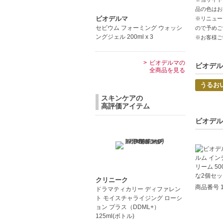
リピジニ
品の色はお
スクロエ
ビオデルマ
※リニュー
セビウム フォーミング ウォッシ
ので予めご
無香料敏
ングジェル 200ml x 3
※お客様ご
【こんな
ビオデルマの
乾燥や肌
ビオデル
全商品を見る
敏感肌の
うるお
【JAN/UP
スキンケアの
高評価アイテム
ビオデル
クリニーク
商品番号 1
ドラマティカリー ディファレン
ト モイスチャライジング ローシ
ョン プラス（DDML+）
125ml(ボトル)