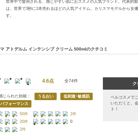
世界中で愛用される、感じやすい肌におススメの人気ブランド。代表的製
は、世界で3秒に1本売れるほどの人気アイテム。カリスマモデルから女
す。
マ アトデルム インテンシブ クリーム 500mlのクチコミ
4.6点
全74件
ク
感じられた効能：
うるおい
低刺激･敏感肌
ベルコスメで
いただくと、
トパフォーマンス
ト！
50件
2件
20件
0
2件