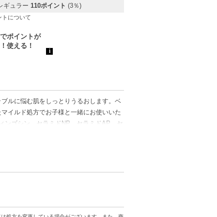
レギュラー
110ポイント
(3％)
ントについて
ラブルに悩む肌をしっとりうるおします。ベ
たマイルド処方でお子様と一緒にお使いいた
ィンゴシン、セラミドNP、セラミドAP、セ
のバリア機能に着目。しっとりとしなやかな
。肌を乾燥から防ぎ、肌あれを防ぎます。 無
ての方に皮膚刺激が発生しないということではあ
が発生しないということではありません。）
ては処方を変更している場合がございます。また、商