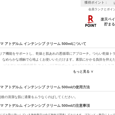
獲得ポイント：
会員ランクとポイ
マ アトデルム インテンシブ クリーム 500mlについて
リア機能をサポートし、乾燥と肌あれの悪循環にアプローチ。つらい乾燥ト
、なめらかな感触で心地よくお使いいただけます。素肌にかかる負担を抑え
。 ビオデルマの独自処方 スキンバリアサポート ■リピジニウム（フィトスフ
OP、ヒマワリ種子油、カノラ油、コレステロールからなる複合成分）：皮膚
もっと見る ∨
ます。 ■スクロエスター（ステアリン酸スクロース）：皮膚バランスに着目
 無着色 / エチルアルコール無添加 / パラベン無添加 パッチテスト済み（全
マ アトデルム インテンシブ クリーム 500mlの使用方法
。） ノンコメドジェニックテスト済み（全ての方にコメド（ニキビのもと）
顔)後の清潔な肌に適量をムラなくのばしてください。
好適品】
マ アトデルム インテンシブ クリーム 500mlの注意事項
特徴】
にてお取り扱いしている海外商品は全て海外で調達しております。ブランド・商品によっ