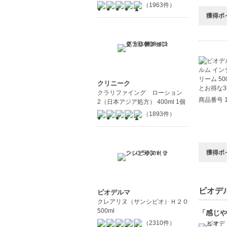
（1963件）
獲得ポ
クリニーク
クラリファイング ローション
商品番号 1
2（日本アジア処方） 400ml 1個
（1893件）
獲得ポ
ビオデル
ビオデルマ
クレアリヌ（サンシビオ）Ｈ２Ｏ
500ml
「感じや
（2310件）