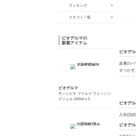
ランキング
クチコミ一覧
ビオデルマの
新着アイテム
ビオデル
皮膚のバ
タつかず
だけます
ラミドE
ビオデルマ
肌に導き
サンシビオ マイルド ウォッシン
香料 /
グジェル 200ml x 3
ビオデル
りません
入浴(洗
【ギフト
ビオデル
【商品の
※当サイト