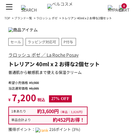
0
TOP
>
ブランド一覧
>
ラロッシュ ポゼ
>
トレリアン 40ml x 2 お得な2個セット
セール
ラッピング対応可
P付与
ラロッシュ ポゼ ／ La Roche Posay
トレリアン 40ml x 2 お得な2個セット
普通肌から敏感肌まで使える保湿クリーム
希望小売価格
¥9,900
当店通常価格
¥8,085
7,200
27% OFF
¥
税込
約3,600円
1本あたり
（単品：3,826円）
約452円お得！
単品合計より
獲得ポイント：
216ポイント (3％)