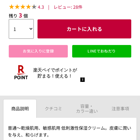
4.3
|
レビュー:
28
件
3
残り
個
カートに入れる
お気に入りに登録
LINEでおねだり
容量・
商品説明
クチコミ
注意事項
カラー違い
普通～乾燥肌用、敏感肌用 低刺激性保湿クリーム。皮膚に潤い
を与え、和らげます。