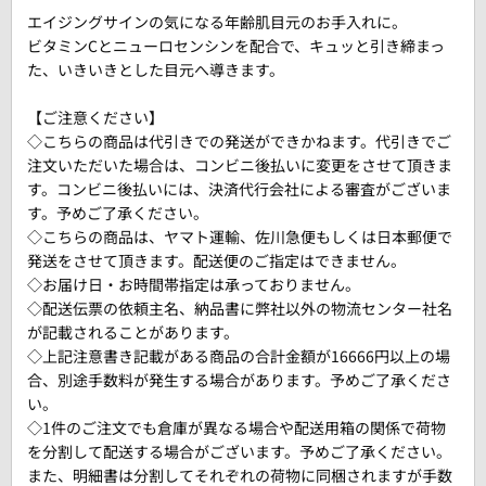
エイジングサインの気になる年齢肌目元のお手入れに。
ビタミンCとニューロセンシンを配合で、キュッと引き締まっ
た、いきいきとした目元へ導きます。
【ご注意ください】
◇こちらの商品は代引きでの発送ができかねます。代引きでご
注文いただいた場合は、コンビニ後払いに変更をさせて頂きま
す。コンビニ後払いには、決済代行会社による審査がございま
す。予めご了承ください。
◇こちらの商品は、ヤマト運輸、佐川急便もしくは日本郵便で
発送をさせて頂きます。配送便のご指定はできません。
◇お届け日・お時間帯指定は承っておりません。
◇配送伝票の依頼主名、納品書に弊社以外の物流センター社名
が記載されることがあります。
◇上記注意書き記載がある商品の合計金額が16666円以上の場
合、別途手数料が発生する場合があります。予めご了承くださ
い。
◇1件のご注文でも倉庫が異なる場合や配送用箱の関係で荷物
を分割して配送する場合がございます。予めご了承ください。
また、明細書は分割してそれぞれの荷物に同梱されますが手数