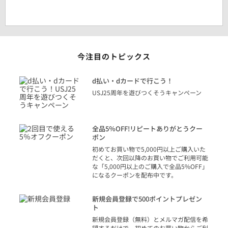
今注目のトピックス
に
d払い・dカードで行こう！
り
USJ25周年を遊びつくそうキャンペーン
トを
決済
話
全品5％OFF!リピートありがとうクー
での
ポン
の方
初めてお買い物で5,000円以上ご購入いた
だくと、次回以降のお買い物でご利用可能
な「5,000円以上のご購入で全品5%OFF」
になるクーポンを配布中です。
り
アカ
新規会員登録で500ポイントプレゼン
ジッ
ト
物で
新規会員登録（無料）とメルマガ配信を希
望するだけで、初めてのお買い物からご利