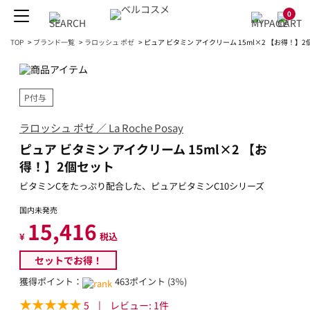
0
TOP
>
ブランド一覧
>
ラロッシュ ポゼ
>
ピュア ビタミン アイクリーム 15ml×2 【お得！】
P付与
ラロッシュ ポゼ ／ La Roche Posay
ピュア ビタミン アイクリーム 15ml×2 【お
得！】2個セット
ビタミンCをたっぷり配合した、ピュアビタミンC10シリーズ
国内未発売
15,416
¥
税込
セットでお得！
獲得ポイント：
463ポイント (3％)
5
|
レビュー:
1
件